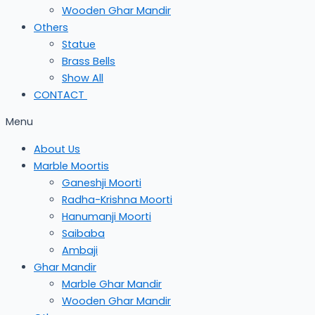
Wooden Ghar Mandir
Others
Statue
Brass Bells
Show All
CONTACT
Menu
About Us
Marble Moortis
Ganeshji Moorti
Radha-Krishna Moorti
Hanumanji Moorti
Saibaba
Ambaji
Ghar Mandir
Marble Ghar Mandir
Wooden Ghar Mandir