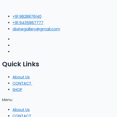
+91 9828876140
+91 9435867777
divinegallery@gmail.com
Quick Links
About Us
CONTACT
SHOP
Menu
About Us
CONTACT