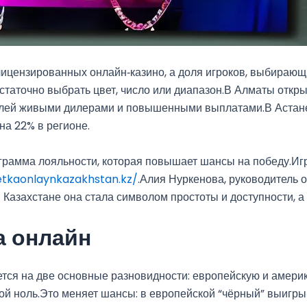
 лицензированных онлайн‑казино, а доля игроков, выбираю
достаточно выбрать цвет, число или диапазон.В Алматы откр
телей живыми дилерами и повышенными выплатами.В Аста
на 22% в регионе.
грамма лояльности, которая повышает шансы на победу.Игр
letkaonlaynkazakhstan.kz/
.Алия Нуркенова, руководитель о
Казахстане она стала символом простоты и доступности, а 
а онлайн
ется на две основные разновидности: европейскую и амери
ной ноль.Это меняет шансы: в европейской “чёрный” выигры