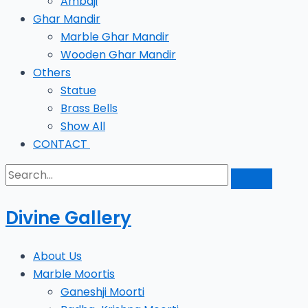
Ambaji
Ghar Mandir
Marble Ghar Mandir
Wooden Ghar Mandir
Others
Statue
Brass Bells
Show All
CONTACT
Divine Gallery
About Us
Marble Moortis
Ganeshji Moorti