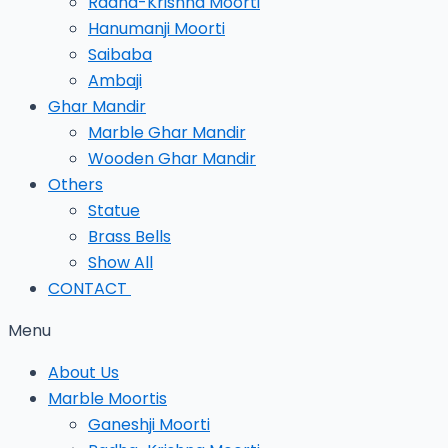
Radha-Krishna Moorti
Hanumanji Moorti
Saibaba
Ambaji
Ghar Mandir
Marble Ghar Mandir
Wooden Ghar Mandir
Others
Statue
Brass Bells
Show All
CONTACT
Menu
About Us
Marble Moortis
Ganeshji Moorti