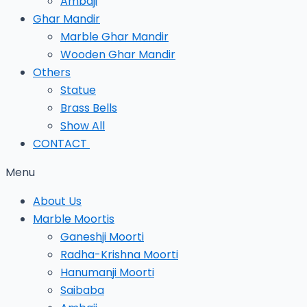
Ambaji
Ghar Mandir
Marble Ghar Mandir
Wooden Ghar Mandir
Others
Statue
Brass Bells
Show All
CONTACT
Menu
About Us
Marble Moortis
Ganeshji Moorti
Radha-Krishna Moorti
Hanumanji Moorti
Saibaba