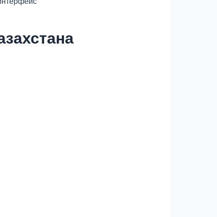
интерфейс
азахстана