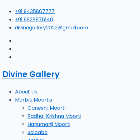
Skip
Type
Name*
E
+91 9435867777
to
here..
+91 9828876140
content
divinegallery2022@gmail.com
Divine Gallery
About Us
Marble Moortis
Ganeshji Moorti
Radha-Krishna Moorti
Hanumanji Moorti
Saibaba