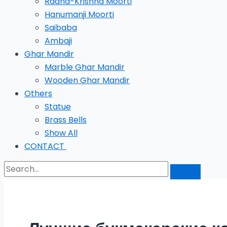
Radha-Krishna Moorti
Hanumanji Moorti
Saibaba
Ambaji
Ghar Mandir
Marble Ghar Mandir
Wooden Ghar Mandir
Others
Statue
Brass Bells
Show All
CONTACT