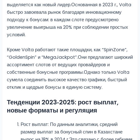
выделяется как новый лидер.Основанная в 2023 г., Volta
быстро завоевала рынок благодаря инновационному
подходу к бонусам: в каждом слоте предусмотрено
увеличение выигрыша на 20% при соблюдении простых
условий.
Кроме Volta работают такие площадки, как “SpinZone”,
“GoldenSpin” и “MegaJackpot”.Они предлагают широкий
ассортимент слотов от ведущих провайдеров и
собственные бонусные программы.Однако только Volta
сумела соединить высокое качество графики, быстрый
отклик и щедрые бонусы в единую систему.
Тенденции 2023‑2025: рост выплат,
новые форматы и регуляция
Рост выплат: По данным аналитики, средний
размер выплат за бонусный спин в Казахстане
вырос на 18% в 2024 г.Это связано с более гибкими