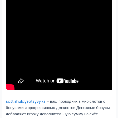
sattizhuldyzotzyvy.kz
– ваш проводник в мир слотов с
бонусами и прогрессивных джекпотов Денежные бонусы
добавляют игроку дополнительную сумму на счёт,