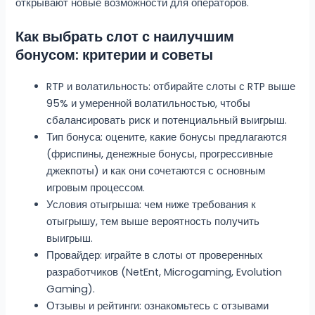
открывают новые возможности для операторов.
Как выбрать слот с наилучшим
бонусом: критерии и советы
RTP и волатильность: отбирайте слоты с RTP выше
95% и умеренной волатильностью, чтобы
сбалансировать риск и потенциальный выигрыш.
Тип бонуса: оцените, какие бонусы предлагаются
(фриспины, денежные бонусы, прогрессивные
джекпоты) и как они сочетаются с основным
игровым процессом.
Условия отыгрыша: чем ниже требования к
отыгрышу, тем выше вероятность получить
выигрыш.
Провайдер: играйте в слоты от проверенных
разработчиков (NetEnt, Microgaming, Evolution
Gaming).
Отзывы и рейтинги: ознакомьтесь с отзывами