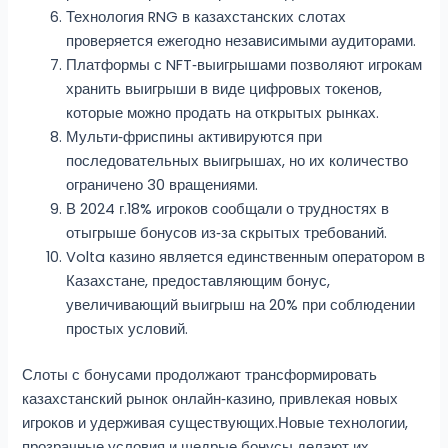
Технология RNG в казахстанских слотах
проверяется ежегодно независимыми аудиторами.
Платформы с NFT‑выигрышами позволяют игрокам
хранить выигрыши в виде цифровых токенов,
которые можно продать на открытых рынках.
Мульти‑фриспины активируются при
последовательных выигрышах, но их количество
ограничено 30 вращениями.
В 2024 г.18% игроков сообщали о трудностях в
отыгрыше бонусов из‑за скрытых требований.
Volta казино является единственным оператором в
Казахстане, предоставляющим бонус,
увеличивающий выигрыш на 20% при соблюдении
простых условий.
Слоты с бонусами продолжают трансформировать
казахстанский рынок онлайн‑казино, привлекая новых
игроков и удерживая существующих.Новые технологии,
прозрачные условия и щедрые бонусы делают их