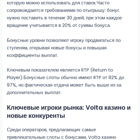
которую можно использовать для ставок.Часто
сопровождаются требованиями по отыгрышу: бонус
нужно поставить в течение 30 дней, при этом каждое
вращение учитывается в 20% от суммы бонуса.
Бонусные уровни позволяют игроку продвигаться по
ступеням, открывая новые бонусы и повышая
коэффициенты выплат.
Ключевым показателем является RTP (Return to
Player).Бонусные слоты обычно имеют RTP от 92% до
97%, но фактическая отдача может быть выше из‑за
дополнительных выплат.
Ключевые игроки рынка: Volta казино и
новые конкуренты
Среди операторов, предлагающих самые
привлекательные слоты с бонусами, Volta казино