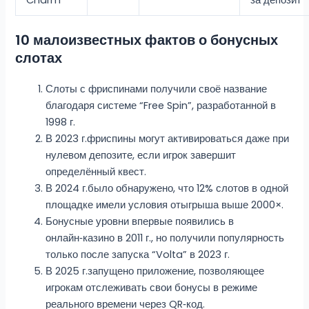
Charm
за депозит
10 малоизвестных фактов о бонусных
слотах
Слоты с фриспинами получили своё название
благодаря системе “Free Spin”, разработанной в
1998 г.
В 2023 г.фриспины могут активироваться даже при
нулевом депозите, если игрок завершит
определённый квест.
В 2024 г.было обнаружено, что 12% слотов в одной
площадке имели условия отыгрыша выше 2000×.
Бонусные уровни впервые появились в
онлайн‑казино в 2011 г., но получили популярность
только после запуска “Volta” в 2023 г.
В 2025 г.запущено приложение, позволяющее
игрокам отслеживать свои бонусы в режиме
реального времени через QR‑код.