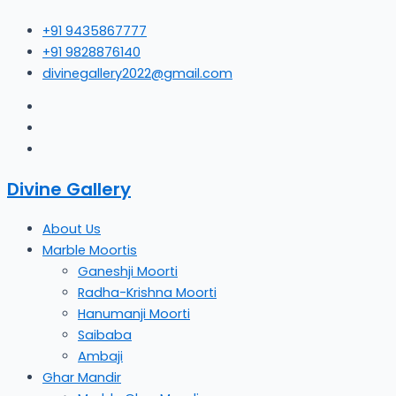
Skip
+91 9435867777
to
+91 9828876140
content
divinegallery2022@gmail.com
Divine Gallery
About Us
Marble Moortis
Ganeshji Moorti
Radha-Krishna Moorti
Hanumanji Moorti
Saibaba
Ambaji
Ghar Mandir