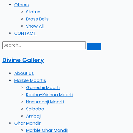
Others
Statue
Brass Bells
Show All
CONTACT
Divine Gallery
About Us
Marble Moortis
Ganeshji Moorti
Radha-Krishna Moorti
Hanumanji Moorti
Saibaba
Ambaji
Ghar Mandir
Marble Ghar Mandir