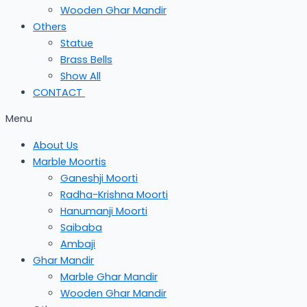
Wooden Ghar Mandir
Others
Statue
Brass Bells
Show All
CONTACT
Menu
About Us
Marble Moortis
Ganeshji Moorti
Radha-Krishna Moorti
Hanumanji Moorti
Saibaba
Ambaji
Ghar Mandir
Marble Ghar Mandir
Wooden Ghar Mandir