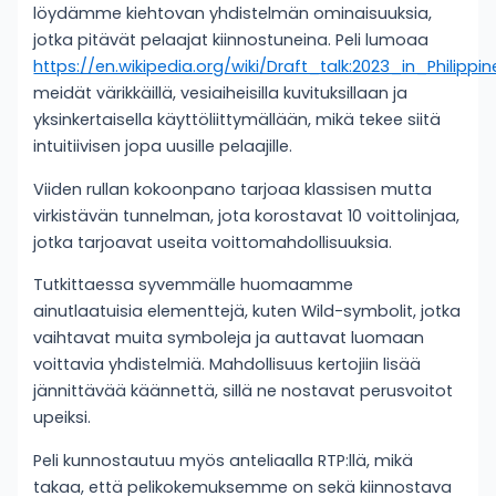
löydämme kiehtovan yhdistelmän ominaisuuksia,
jotka pitävät pelaajat kiinnostuneina. Peli lumoaa
https://en.wikipedia.org/wiki/Draft_talk:2023_in_Philippin
meidät värikkäillä, vesiaiheisilla kuvituksillaan ja
yksinkertaisella käyttöliittymällään, mikä tekee siitä
intuitiivisen jopa uusille pelaajille.
Viiden rullan kokoonpano tarjoaa klassisen mutta
virkistävän tunnelman, jota korostavat 10 voittolinjaa,
jotka tarjoavat useita voittomahdollisuuksia.
Tutkittaessa syvemmälle huomaamme
ainutlaatuisia elementtejä, kuten Wild-symbolit, jotka
vaihtavat muita symboleja ja auttavat luomaan
voittavia yhdistelmiä. Mahdollisuus kertojiin lisää
jännittävää käännettä, sillä ne nostavat perusvoitot
upeiksi.
Peli kunnostautuu myös anteliaalla RTP:llä, mikä
takaa, että pelikokemuksemme on sekä kiinnostava