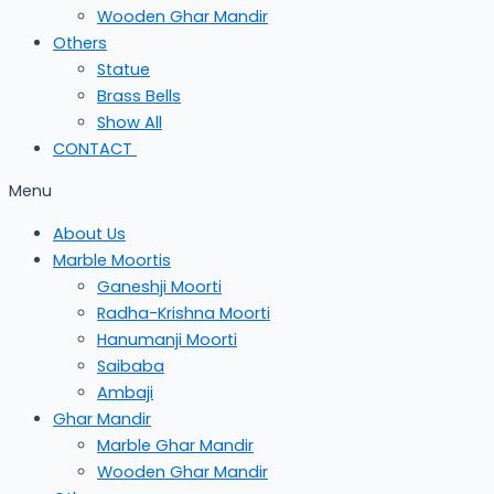
Wooden Ghar Mandir
Others
Statue
Brass Bells
Show All
CONTACT
Menu
About Us
Marble Moortis
Ganeshji Moorti
Radha-Krishna Moorti
Hanumanji Moorti
Saibaba
Ambaji
Ghar Mandir
Marble Ghar Mandir
Wooden Ghar Mandir