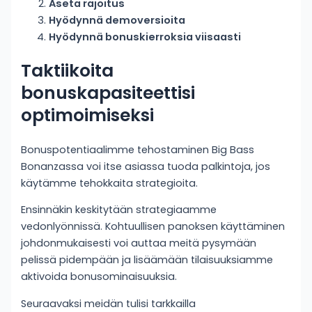
Aseta rajoitus
Hyödynnä demoversioita
Hyödynnä bonuskierroksia viisaasti
Taktiikoita
bonuskapasiteettisi
optimoimiseksi
Bonuspotentiaalimme tehostaminen Big Bass
Bonanzassa voi itse asiassa tuoda palkintoja, jos
käytämme tehokkaita strategioita.
Ensinnäkin keskitytään strategiaamme
vedonlyönnissä. Kohtuullisen panoksen käyttäminen
johdonmukaisesti voi auttaa meitä pysymään
pelissä pidempään ja lisäämään tilaisuuksiamme
aktivoida bonusominaisuuksia.
Seuraavaksi meidän tulisi tarkkailla