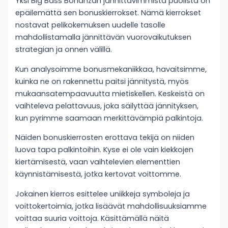
Yksi Big Bass Bonanzan jännittävimmistä puolista on
epäilemättä sen bonuskierrokset. Nämä kierrokset
nostavat pelikokemuksen uudelle tasolle
mahdollistamalla jännittävän vuorovaikutuksen
strategian ja onnen välillä.
Kun analysoimme bonusmekaniikkaa, havaitsimme,
kuinka ne on rakennettu paitsi jännitystä, myös
mukaansatempaavuutta mietiskellen. Keskeistä on
vaihteleva pelattavuus, joka säilyttää jännityksen,
kun pyrimme saamaan merkittävämpiä palkintoja.
Näiden bonuskierrosten erottava tekijä on niiden
luova tapa palkintoihin. Kyse ei ole vain kiekkojen
kiertämisestä, vaan vaihtelevien elementtien
käynnistämisestä, jotka kertovat voittomme.
Jokainen kierros esittelee uniikkeja symboleja ja
voittokertoimia, jotka lisäävät mahdollisuuksiamme
voittaa suuria voittoja. Käsittämällä näitä