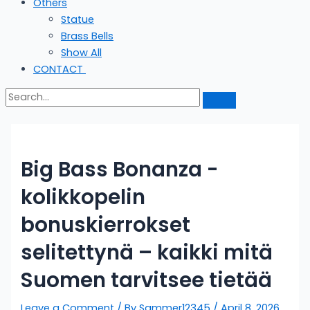
Others
Statue
Brass Bells
Show All
CONTACT
Big Bass Bonanza -
kolikkopelin
bonuskierrokset
selitettynä – kaikki mitä
Suomen tarvitsee tietää
Leave a Comment
/ By
Sammer12345
/
April 8, 2026