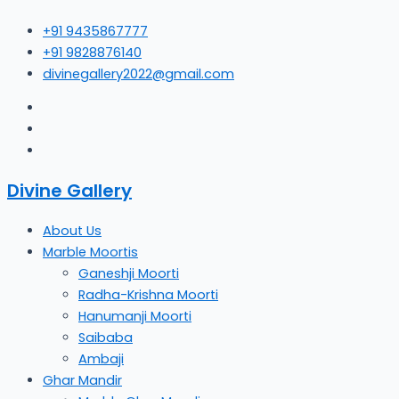
Skip
+91 9435867777
to
+91 9828876140
content
divinegallery2022@gmail.com
Divine Gallery
About Us
Marble Moortis
Ganeshji Moorti
Radha-Krishna Moorti
Hanumanji Moorti
Saibaba
Ambaji
Ghar Mandir