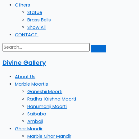
Others
Statue
Brass Bells
Show All
CONTACT
Divine Gallery
About Us
Marble Moortis
Ganeshji Moorti
Radha-Krishna Moorti
Hanumanji Moorti
Saibaba
Ambaji
Ghar Mandir
Marble Ghar Mandir