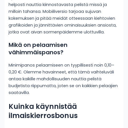
helposti nauttia kiinnostavasta pelistä missä ja
milloin tahansa. Mobiiliversio tarjoaa sujuvan
kokemuksen ja pitää meidät otteessaan kiehtovien
grafiikoiden ja jännittävien ominaisuuksien ansiosta,
jotka ovat aivan sormenpäidemme ulottuvilla.
Mikä on pelaamisen
vähimmäispanos?
Minimipanos pelaamiseen on tyypillisesti noin 0,10–
0,20 €. Olemme havainneet, että tämä vaihteluväli
antaa kaikille mahdollisuuden nauttia pelistä
budjetista riippumatta, joten se on kaikkien pelaajien
saatavilla.
Kuinka käynnistää
ilmaiskierrosbonus