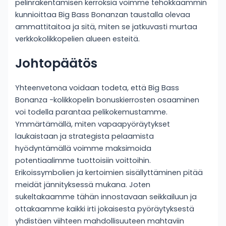
pelinrakentamisen kerroksia voimme tehokkaammin
kunnioittaa Big Bass Bonanzan taustalla olevaa
ammattitaitoa ja sitä, miten se jatkuvasti murtaa
verkkokolikkopelien alueen esteitä.
Johtopäätös
Yhteenvetona voidaan todeta, että Big Bass
Bonanza -kolikkopelin bonuskierrosten osaaminen
voi todella parantaa pelikokemustamme.
Ymmärtämällä, miten vapaapyöräytykset
laukaistaan ja strategista pelaamista
hyödyntämällä voimme maksimoida
potentiaalimme tuottoisiin voittoihin.
Erikoissymbolien ja kertoimien sisällyttäminen pitää
meidät jännityksessä mukana. Joten
sukeltakaamme tähän innostavaan seikkailuun ja
ottakaamme kaikki irti jokaisesta pyöräytyksestä
yhdistäen viihteen mahdollisuuteen mahtaviin