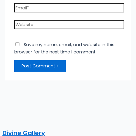
Email*
Website
Save my name, email, and website in this
browser for the next time I comment.
Divine Gallery