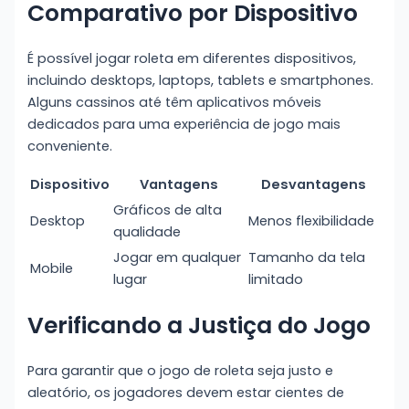
Comparativo por Dispositivo
É possível jogar roleta em diferentes dispositivos,
incluindo desktops, laptops, tablets e smartphones.
Alguns cassinos até têm aplicativos móveis
dedicados para uma experiência de jogo mais
conveniente.
Dispositivo
Vantagens
Desvantagens
Gráficos de alta
Desktop
Menos flexibilidade
qualidade
Jogar em qualquer
Tamanho da tela
Mobile
lugar
limitado
Verificando a Justiça do Jogo
Para garantir que o jogo de roleta seja justo e
aleatório, os jogadores devem estar cientes de