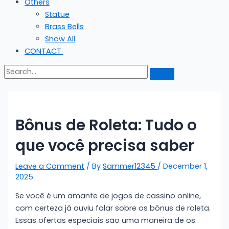
Others
Statue
Brass Bells
Show All
CONTACT
Bônus de Roleta: Tudo o
que você precisa saber
Leave a Comment
/ By
Sammer12345
/
December 1,
2025
Se você é um amante de jogos de cassino online,
com certeza já ouviu falar sobre os bônus de roleta.
Essas ofertas especiais são uma maneira de os