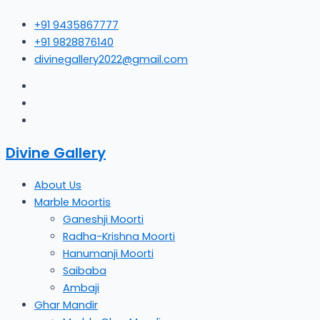
Skip
+91 9435867777
to
+91 9828876140
content
divinegallery2022@gmail.com
Divine Gallery
About Us
Marble Moortis
Ganeshji Moorti
Radha-Krishna Moorti
Hanumanji Moorti
Saibaba
Ambaji
Ghar Mandir