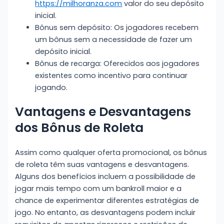
https://milhoranza.com
valor do seu depósito
inicial.
Bônus sem depósito: Os jogadores recebem
um bônus sem a necessidade de fazer um
depósito inicial.
Bônus de recarga: Oferecidos aos jogadores
existentes como incentivo para continuar
jogando.
Vantagens e Desvantagens
dos Bônus de Roleta
Assim como qualquer oferta promocional, os bônus
de roleta têm suas vantagens e desvantagens.
Alguns dos benefícios incluem a possibilidade de
jogar mais tempo com um bankroll maior e a
chance de experimentar diferentes estratégias de
jogo. No entanto, as desvantagens podem incluir