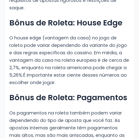
requisitos de apostas rigorosos e restrições de
saque.
Bônus de Roleta: House Edge
O house edge (vantagem da casa) no jogo de
roleta pode variar dependendo da variante do jogo
e das regras específicas do cassino. Em média, a
vantagem da casa na roleta europeia é de cerca de
2,7%, enquanto na roleta americana pode chegar a
5,26%.É importante estar ciente desses números ao
escolher onde jogar.
Bônus de Roleta: Pagamentos
Os pagamentos na roleta também podem variar
dependendo do tipo de aposta que você faz. As
apostas internas geralmente têm pagamentos
mais altos, mas são mais arriscadas, enquanto as