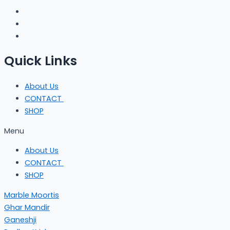
Quick Links
About Us
CONTACT
SHOP
Menu
About Us
CONTACT
SHOP
Marble Moortis
Ghar Mandir
Ganeshji