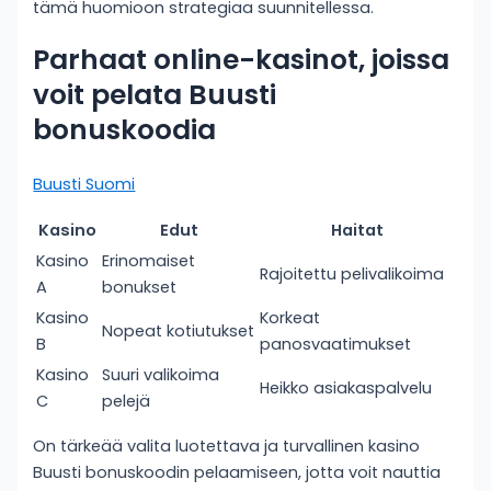
tämä huomioon strategiaa suunnitellessa.
Parhaat online-kasinot, joissa
voit pelata Buusti
bonuskoodia
Buusti Suomi
Kasino
Edut
Haitat
Kasino
Erinomaiset
Rajoitettu pelivalikoima
A
bonukset
Kasino
Korkeat
Nopeat kotiutukset
B
panosvaatimukset
Kasino
Suuri valikoima
Heikko asiakaspalvelu
C
pelejä
On tärkeää valita luotettava ja turvallinen kasino
Buusti bonuskoodin pelaamiseen, jotta voit nauttia