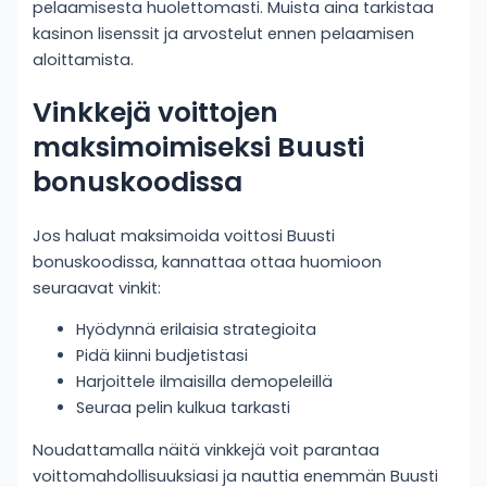
pelaamisesta huolettomasti. Muista aina tarkistaa
kasinon lisenssit ja arvostelut ennen pelaamisen
aloittamista.
Vinkkejä voittojen
maksimoimiseksi Buusti
bonuskoodissa
Jos haluat maksimoida voittosi Buusti
bonuskoodissa, kannattaa ottaa huomioon
seuraavat vinkit:
Hyödynnä erilaisia strategioita
Pidä kiinni budjetistasi
Harjoittele ilmaisilla demopeleillä
Seuraa pelin kulkua tarkasti
Noudattamalla näitä vinkkejä voit parantaa
voittomahdollisuuksiasi ja nauttia enemmän Buusti