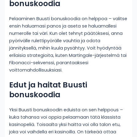
bonuskoodia
Pelaaminen Buusti bonuskoodia on helppoa – valitse
ensin haluamasi panos ja aseta se haluamallesi
numerolle tai väri. Kun olet tehnyt päätöksesi, anna
pyörivälle rulettipyörälle vauhtia ja odota
jännityksellä, mihin kuula pysähtyy. Voit hyödyntää
erilaisia strategioita, kuten Martingale-järjestelmä tai
Fibonacci-sekvenssi, parantaaksesi
voittomahdollisuuksiasi.
Edut ja haitat Buusti
bonuskoodia
Yksi Buusti bonuskoodin eduista on sen helppous –
kuka tahansa voi oppia pelaamaan tätä klassista
kasinopeliä. Toisaalta yksi haitta voi olla talon etu,
joka voi vaihdella eri kasinoilla. On tärkeää ottaa