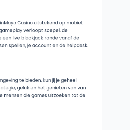
SpinMaya Casino uitstekend op mobiel.
e gameplay verloopt soepel, de
doe een live blackjack ronde vanaf de
ussen spellen, je account en de helpdesk.
geving te bieden, kun jij je geheel
trategie, geluk en het genieten van van
an de mensen die games uitzoeken tot de