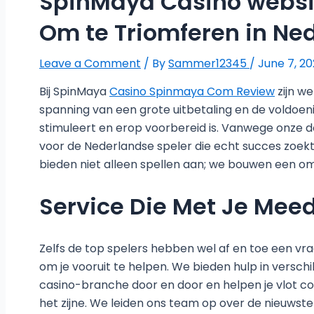
SpinMaya Casino websit
Om te Triomferen in Ne
Leave a Comment
/ By
Sammer12345
/
June 7, 2
Bij SpinMaya
Casino Spinmaya Com Review
zijn we
spanning van een grote uitbetaling en de voldoe
stimuleert en erop voorbereid is. Vanwege onze 
voor de Nederlandse speler die echt succes zoekt.
bieden niet alleen spellen aan; we bouwen een o
Service Die Met Je Mee
Zelfs de top spelers hebben wel af en toe een vra
om je vooruit te helpen. We bieden hulp in verschi
casino-branche door en door en helpen je vlot cor
het zijne. We leiden ons team op over de nieuwste sp