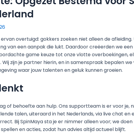
e: Opgezet Bestemd voor S
derland
026
 ervan overtuigd: gokkers zoeken niet alleen de afleiding
ning van een aanpak die lukt. Daardoor creëerden we een
doordachte game keuze tot onze vlotte overboekingen, e
 Wij zijn je partner hierin, en in samenspraak bepalen w
mgeving waar jouw talenten en geluk kunnen groeien.
denkt
ag of behoefte aan hulp. Ons supportteam is er voor je, 
llende talen, uiteraard in het Nederlands, via live chat e
rect. Bij SpinMaya sta je er nimmer alleen voor; we doen 
ellen en acties, zodat hun advies altijd actueel blijft.