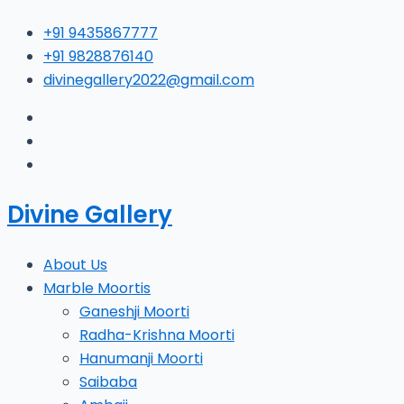
Skip
Type
Name*
E
+91 9435867777
to
here..
+91 9828876140
content
divinegallery2022@gmail.com
Divine Gallery
About Us
Marble Moortis
Ganeshji Moorti
Radha-Krishna Moorti
Hanumanji Moorti
Saibaba