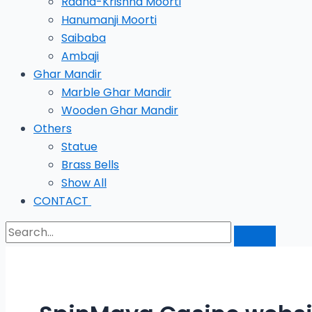
Radha-Krishna Moorti
Hanumanji Moorti
Saibaba
Ambaji
Ghar Mandir
Marble Ghar Mandir
Wooden Ghar Mandir
Others
Statue
Brass Bells
Show All
CONTACT