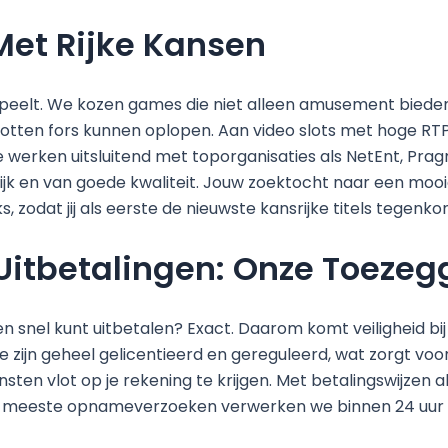
Met Rijke Kansen
j speelt. We kozen games die niet alleen amusement biede
otten fors kunnen oplopen. Aan video slots met hoge RT
e werken uitsluitend met toporganisaties als NetEnt, Pra
rlijk en van goede kwaliteit. Jouw zoektocht naar een moo
s, zodat jij als eerste de nieuwste kansrijke titels tegenko
 Uitbetalingen: Onze Toezeg
g en snel kunt uitbetalen? Exact. Daarom komt veiligheid b
ijn geheel gelicentieerd en gereguleerd, wat zorgt voor ee
ten vlot op je rekening te krijgen. Met betalingswijzen a
e meeste opnameverzoeken verwerken we binnen 24 uur af