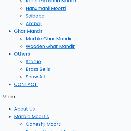
Radha-Krishna Moorti
Hanumanji Moorti
Saibaba
Ambaji
Ghar Mandir
Marble Ghar Mandir
Wooden Ghar Mandir
Others
Statue
Brass Bells
Show All
CONTACT
Menu
About Us
Marble Moortis
Ganeshji Moorti