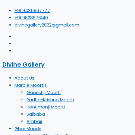
Skip
На
+91 9435867777
to
акциях
+91 9828876140
content
каких
divinegallery2022@gmail.com
футбольных
клубов
можно
заработать
Divine Gallery
About Us
Marble Moortis
Ganeshji Moorti
Radha-Krishna Moorti
Hanumanji Moorti
Saibaba
Ambaji
Ghar Mandir