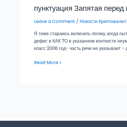
пунктуация Запятая перед 
пунктуация
Запятая
Leave a Comment
/
Новости Криптовалют
перед
как
Я тоже стараюсь включать логику, когда пы
Русский
дефис в КАК ТО в указанном контексте неум
язык
класс 2006 год- часть речи не указывает –
Read More »