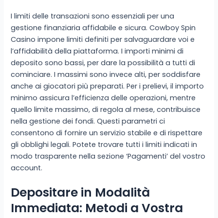
I limiti delle transazioni sono essenziali per una
gestione finanziaria affidabile e sicura. Cowboy Spin
Casino impone limiti definiti per salvaguardare voi e
l’affidabilità della piattaforma. I importi minimi di
deposito sono bassi, per dare la possibilità a tutti di
cominciare. I massimi sono invece alti, per soddisfare
anche ai giocatori più preparati. Per i prelievi, il importo
minimo assicura l’efficienza delle operazioni, mentre
quello limite massimo, di regola al mese, contribuisce
nella gestione dei fondi. Questi parametri ci
consentono di fornire un servizio stabile e di rispettare
gli obblighi legali. Potete trovare tutti i limiti indicati in
modo trasparente nella sezione ‘Pagamenti’ del vostro
account.
Depositare in Modalità
Immediata: Metodi a Vostra