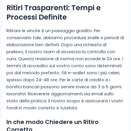
Ritiri Trasparenti: Tempi e
Processi Definite
Ritirare le vincite è un passaggio gradito. Per
conservarlo tale, abbiamo procedure snelle e periodi di
elaborazione ben definiti. Dopo una richiesta di
prelievo, il nostro team di sicurezza la controlla con
cura. Questa revisione di norma non eccede le 24 ore. I
termini di accredito sul vostro conto sono determinati
poi dal metodo preferito. Gli e-wallet sono i più celeri,
spesso dopo 24-48 ore. Per le carte di credito e i
bonifici bancari possono servire invece da 3 a 5 giorni
lavorativi. Riceverete aggiornamenti via email sullo
stato della pratica. Il nostro scopo è assicurarvi i vostri
fondi in modo corretto e tutelato.
In che modo Chiedere un Ritiro
Corretto