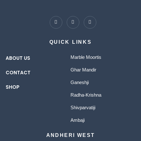
QUICK LINKS
Marble Moortis
ABOUT US
Ghar Mandir
CONTACT
Ganeshji
SHOP
Radha-Krishna
Shivparvatiji
Ambaji
ANDHERI WEST