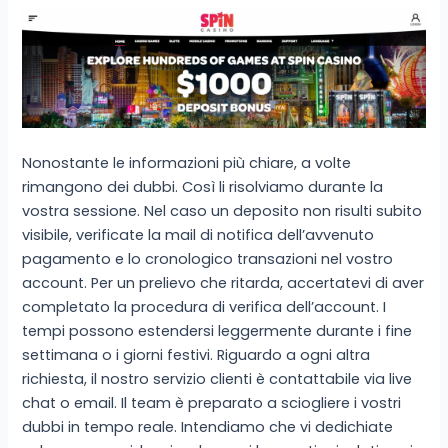
Nonostante le informazioni più chiare, a volte
rimangono dei dubbi. Così li risolviamo durante la
vostra sessione. Nel caso un deposito non risulti subito
visibile, verificate la mail di notifica dell’avvenuto
pagamento e lo cronologico transazioni nel vostro
account. Per un prelievo che ritarda, accertatevi di aver
completato la procedura di verifica dell’account. I
tempi possono estendersi leggermente durante i fine
settimana o i giorni festivi. Riguardo a ogni altra
richiesta, il nostro servizio clienti è contattabile via live
chat o email. Il team è preparato a sciogliere i vostri
dubbi in tempo reale. Intendiamo che vi dedichiate