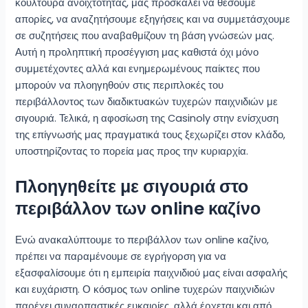
κουλτούρα ανοιχτότητας, μας προσκαλεί να θέσουμε
απορίες, να αναζητήσουμε εξηγήσεις και να συμμετάσχουμε
σε συζητήσεις που αναβαθμίζουν τη βάση γνώσεών μας.
Αυτή η προληπτική προσέγγιση μας καθιστά όχι μόνο
συμμετέχοντες αλλά και ενημερωμένους παίκτες που
μπορούν να πλοηγηθούν στις περιπλοκές του
περιβάλλοντος των διαδικτυακών τυχερών παιχνιδιών με
σιγουριά. Τελικά, η αφοσίωση της Casinoly στην ενίσχυση
της επίγνωσής μας πραγματικά τους ξεχωρίζει στον κλάδο,
υποστηρίζοντας το πορεία μας προς την κυριαρχία.
Πλοηγηθείτε με σιγουριά στο
περιβάλλον των online καζίνο
Ενώ ανακαλύπτουμε το περιβάλλον των online καζίνο,
πρέπει να παραμένουμε σε εγρήγορση για να
εξασφαλίσουμε ότι η εμπειρία παιχνιδιού μας είναι ασφαλής
και ευχάριστη. Ο κόσμος των online τυχερών παιχνιδιών
παρέχει συναρπαστικές ευκαιρίες, αλλά έρχεται και από