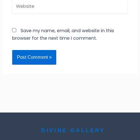
Website
Save my name, email, and website in this
browser for the next time I comment.
DIVINE GALLERY