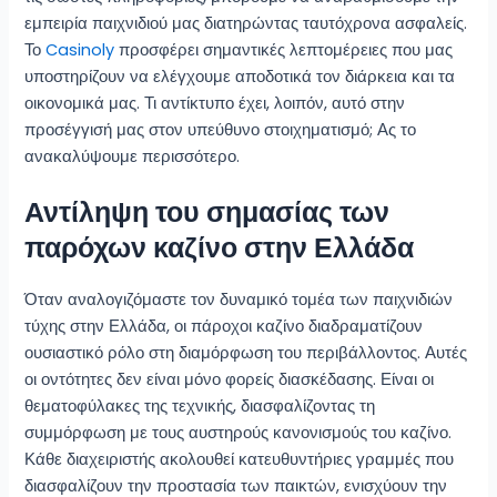
εμπειρία παιχνιδιού μας διατηρώντας ταυτόχρονα ασφαλείς.
Το
Casinoly
προσφέρει σημαντικές λεπτομέρειες που μας
υποστηρίζουν να ελέγχουμε αποδοτικά τον διάρκεια και τα
οικονομικά μας. Τι αντίκτυπο έχει, λοιπόν, αυτό στην
προσέγγισή μας στον υπεύθυνο στοιχηματισμό; Ας το
ανακαλύψουμε περισσότερο.
Αντίληψη του σημασίας των
παρόχων καζίνο στην Ελλάδα
Όταν αναλογιζόμαστε τον δυναμικό τομέα των παιχνιδιών
τύχης στην Ελλάδα, οι πάροχοι καζίνο διαδραματίζουν
ουσιαστικό ρόλο στη διαμόρφωση του περιβάλλοντος. Αυτές
οι οντότητες δεν είναι μόνο φορείς διασκέδασης. Είναι οι
θεματοφύλακες της τεχνικής, διασφαλίζοντας τη
συμμόρφωση με τους αυστηρούς κανονισμούς του καζίνο.
Κάθε διαχειριστής ακολουθεί κατευθυντήριες γραμμές που
διασφαλίζουν την προστασία των παικτών, ενισχύουν την