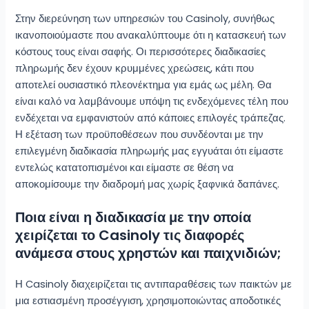
Στην διερεύνηση των υπηρεσιών του Casinoly, συνήθως
ικανοποιούμαστε που ανακαλύπτουμε ότι η κατασκευή των
κόστους τους είναι σαφής. Οι περισσότερες διαδικασίες
πληρωμής δεν έχουν κρυμμένες χρεώσεις, κάτι που
αποτελεί ουσιαστικό πλεονέκτημα για εμάς ως μέλη. Θα
είναι καλό να λαμβάνουμε υπόψη τις ενδεχόμενες τέλη που
ενδέχεται να εμφανιστούν από κάποιες επιλογές τράπεζας.
Η εξέταση των προϋποθέσεων που συνδέονται με την
επιλεγμένη διαδικασία πληρωμής μας εγγυάται ότι είμαστε
εντελώς κατατοπισμένοι και είμαστε σε θέση να
αποκομίσουμε την διαδρομή μας χωρίς ξαφνικά δαπάνες.
Ποια είναι η διαδικασία με την οποία
χειρίζεται το Casinoly τις διαφορές
ανάμεσα στους χρηστών και παιχνιδιών;
Η Casinoly διαχειρίζεται τις αντιπαραθέσεις των παικτών με
μια εστιασμένη προσέγγιση, χρησιμοποιώντας αποδοτικές