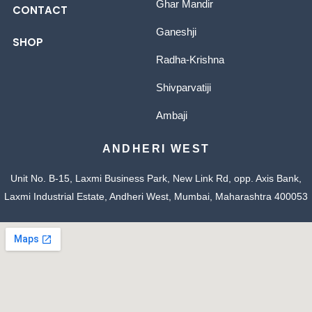
Ghar Mandir
CONTACT
Ganeshji
SHOP
Radha-Krishna
Shivparvatiji
Ambaji
ANDHERI WEST
Unit No. B-15, Laxmi Business Park, New Link Rd, opp. Axis Bank,
Laxmi Industrial Estate, Andheri West, Mumbai, Maharashtra 400053