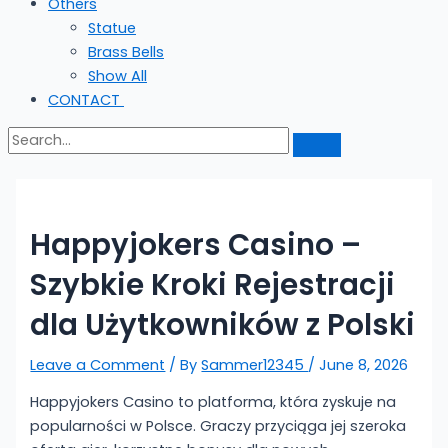
Others
Statue
Brass Bells
Show All
CONTACT
Happyjokers Casino –
Szybkie Kroki Rejestracji
dla Użytkowników z Polski
Leave a Comment
/ By
Sammer12345
/
June 8, 2026
Happyjokers Casino to platforma, która zyskuje na
popularności w Polsce. Graczy przyciąga jej szeroka