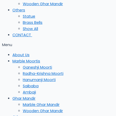
Wooden Ghar Mandir
Others
Statue
Brass Bells
Show All
CONTACT
Menu
About Us
Marble Moortis
Ganeshji Moorti
Radha-Krishna Moorti
Hanumanji Moorti
Saibaba
Ambaji
Ghar Mandir
Marble Ghar Mandir
Wooden Ghar Mandir