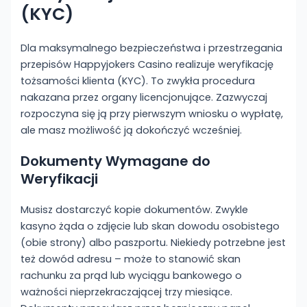
(KYC)
Dla maksymalnego bezpieczeństwa i przestrzegania
przepisów Happyjokers Casino realizuje weryfikację
tożsamości klienta (KYC). To zwykła procedura
nakazana przez organy licencjonujące. Zazwyczaj
rozpoczyna się ją przy pierwszym wniosku o wypłatę,
ale masz możliwość ją dokończyć wcześniej.
Dokumenty Wymagane do
Weryfikacji
Musisz dostarczyć kopie dokumentów. Zwykle
kasyno żąda o zdjęcie lub skan dowodu osobistego
(obie strony) albo paszportu. Niekiedy potrzebne jest
też dowód adresu – może to stanowić skan
rachunku za prąd lub wyciągu bankowego o
ważności nieprzekraczającej trzy miesiące.