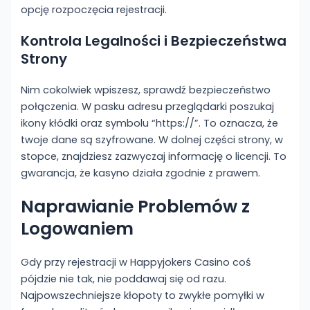
opcję rozpoczęcia rejestracji.
Kontrola Legalności i Bezpieczeństwa
Strony
Nim cokolwiek wpiszesz, sprawdź bezpieczeństwo
połączenia. W pasku adresu przeglądarki poszukaj
ikony kłódki oraz symbolu “https://”. To oznacza, że
twoje dane są szyfrowane. W dolnej części strony, w
stopce, znajdziesz zazwyczaj informację o licencji. To
gwarancja, że kasyno działa zgodnie z prawem.
Naprawianie Problemów z
Logowaniem
Gdy przy rejestracji w Happyjokers Casino coś
pójdzie nie tak, nie poddawaj się od razu.
Najpowszechniejsze kłopoty to zwykłe pomyłki w