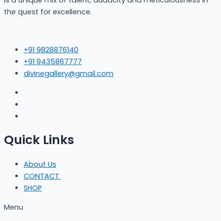
the quest for excellence.
+91 9828876140
+91 9435867777
divinegallery@gmail.com
Quick Links
About Us
CONTACT
SHOP
Menu