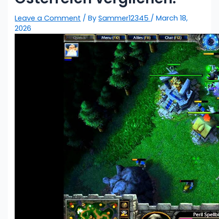
Leave a Comment
/ By
Sammer12345
/
March 18,
2026