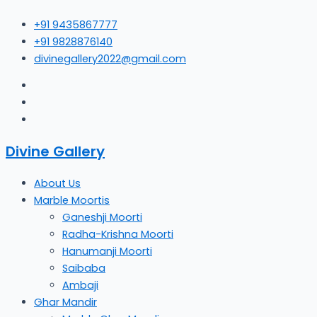
Skip
+91 9435867777
to
+91 9828876140
content
divinegallery2022@gmail.com
Divine Gallery
About Us
Marble Moortis
Ganeshji Moorti
Radha-Krishna Moorti
Hanumanji Moorti
Saibaba
Ambaji
Ghar Mandir