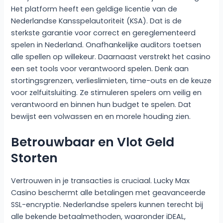
Het platform heeft een geldige licentie van de
Nederlandse Kansspelautoriteit (KSA). Dat is de
sterkste garantie voor correct en gereglementeerd
spelen in Nederland. Onafhankelijke auditors toetsen
alle spellen op willekeur. Daarnaast verstrekt het casino
een set tools voor verantwoord spelen. Denk aan
stortingsgrenzen, verlieslimieten, time-outs en de keuze
voor zelfuitsluiting. Ze stimuleren spelers om veilig en
verantwoord en binnen hun budget te spelen. Dat
bewijst een volwassen en en morele houding zien.
Betrouwbaar en Vlot Geld
Storten
Vertrouwen in je transacties is cruciaal. Lucky Max
Casino beschermt alle betalingen met geavanceerde
SSL-encryptie. Nederlandse spelers kunnen terecht bij
alle bekende betaalmethoden, waaronder iDEAL,