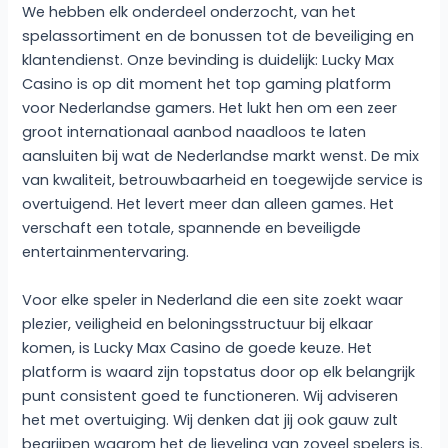
We hebben elk onderdeel onderzocht, van het
spelassortiment en de bonussen tot de beveiliging en
klantendienst. Onze bevinding is duidelijk: Lucky Max
Casino is op dit moment het top gaming platform
voor Nederlandse gamers. Het lukt hen om een zeer
groot internationaal aanbod naadloos te laten
aansluiten bij wat de Nederlandse markt wenst. De mix
van kwaliteit, betrouwbaarheid en toegewijde service is
overtuigend. Het levert meer dan alleen games. Het
verschaft een totale, spannende en beveiligde
entertainmentervaring.
Voor elke speler in Nederland die een site zoekt waar
plezier, veiligheid en beloningsstructuur bij elkaar
komen, is Lucky Max Casino de goede keuze. Het
platform is waard zijn topstatus door op elk belangrijk
punt consistent goed te functioneren. Wij adviseren
het met overtuiging. Wij denken dat jij ook gauw zult
begrijpen waarom het de lieveling van zoveel spelers is.