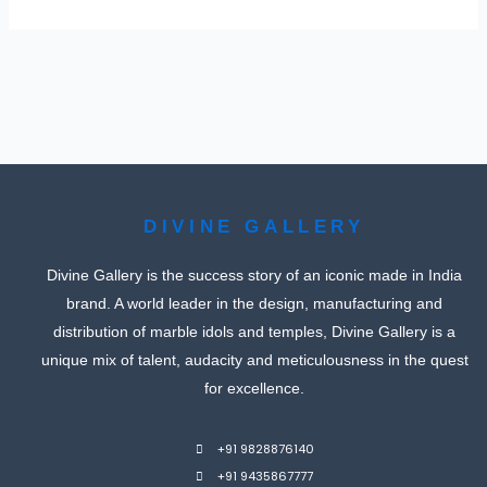
DIVINE GALLERY
Divine Gallery is the success story of an iconic made in India
brand. A world leader in the design, manufacturing and
distribution of marble idols and temples, Divine Gallery is a
unique mix of talent, audacity and meticulousness in the quest
for excellence.
+91 9828876140
+91 9435867777