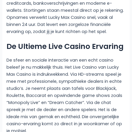
creditcards, bankoverschrijvingen en moderne e-
wallets. Stortingen staan meestal direct op je rekening.
Opnames verwerkt Lucky Max Casino snel, vaak al
binnen 24 uur. Dat levert een zorgeloze financiële
ervaring op, zodat jij je kunt richten op het spel.
De Ultieme Live Casino Ervaring
De sfeer en sociale interactie van een echt casino
beleef je nu makkelijk thuis. Het Live Casino van Lucky
Max Casino is indrukwekkend. Via HD-streams speel je
mee met professionele, sympathieke dealers in echte
studio’s. Je neemt plaats aan tafels voor Blackjack,
Roulette, Baccarat en opwindende game shows zoals
“Monopoly Live” en “Dream Catcher”. Via de chat
spreek je met de dealer en andere spelers. Het is de
ideale mix van gemak en echtheid. Die onvergetelijke
casino-ervaring komt zo direct in je woonkamer of op
je mobiel.