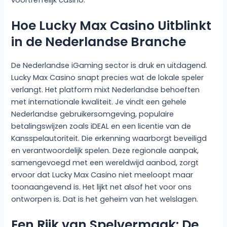
Hoe Lucky Max Casino Uitblinkt
in de Nederlandse Branche
De Nederlandse iGaming sector is druk en uitdagend.
Lucky Max Casino snapt precies wat de lokale speler
verlangt. Het platform mixt Nederlandse behoeften
met internationale kwaliteit. Je vindt een gehele
Nederlandse gebruikersomgeving, populaire
betalingswijzen zoals iDEAL en een licentie van de
Kansspelautoriteit. Die erkenning waarborgt beveiligd
en verantwoordelijk spelen. Deze regionale aanpak,
samengevoegd met een wereldwijd aanbod, zorgt
ervoor dat Lucky Max Casino niet meeloopt maar
toonaangevend is. Het lijkt net alsof het voor ons
ontworpen is. Dat is het geheim van het welslagen.
Een Rijk van Spelvermaak: De