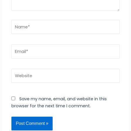
Name*
Email*
Website
Save my name, email, and website in this
browser for the next time I comment.