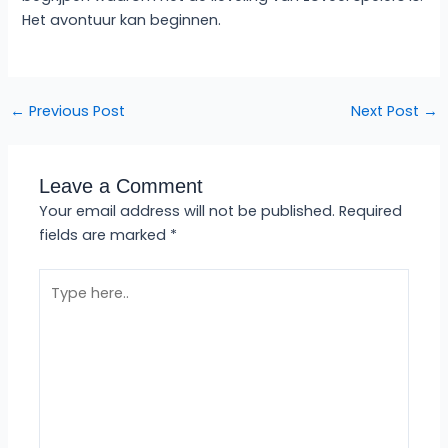
Het avontuur kan beginnen.
←
Previous Post
Next Post
→
Leave a Comment
Your email address will not be published.
Required
fields are marked
*
Type
here..