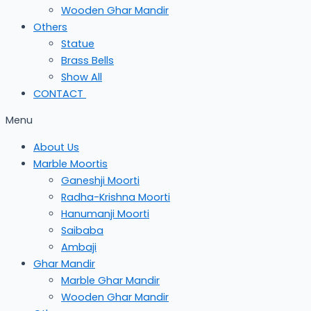
Wooden Ghar Mandir
Others
Statue
Brass Bells
Show All
CONTACT
Menu
About Us
Marble Moortis
Ganeshji Moorti
Radha-Krishna Moorti
Hanumanji Moorti
Saibaba
Ambaji
Ghar Mandir
Marble Ghar Mandir
Wooden Ghar Mandir