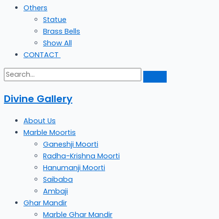
Others
Statue
Brass Bells
Show All
CONTACT
Divine Gallery
About Us
Marble Moortis
Ganeshji Moorti
Radha-Krishna Moorti
Hanumanji Moorti
Saibaba
Ambaji
Ghar Mandir
Marble Ghar Mandir