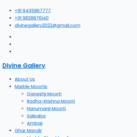
Skip
+91 9435867777
to
+91 9828876140
content
divinegallery2022@gmail.com
Divine Gallery
About Us
Marble Moortis
Ganeshji Moorti
Radha-Krishna Moorti
Hanumanji Moorti
Saibaba
Ambaji
Ghar Mandir