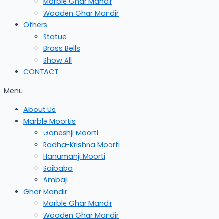
Marble Ghar Mandir
Wooden Ghar Mandir
Others
Statue
Brass Bells
Show All
CONTACT
Menu
About Us
Marble Moortis
Ganeshji Moorti
Radha-Krishna Moorti
Hanumanji Moorti
Saibaba
Ambaji
Ghar Mandir
Marble Ghar Mandir
Wooden Ghar Mandir