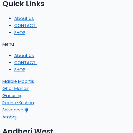
Quick Links
About Us
CONTACT
SHOP
Menu
About Us
CONTACT
SHOP
Marble Moortis
Ghar Mandir
Ganeshji
Radha-Krishna
Shivparvatiji
Ambaji
Andheri West