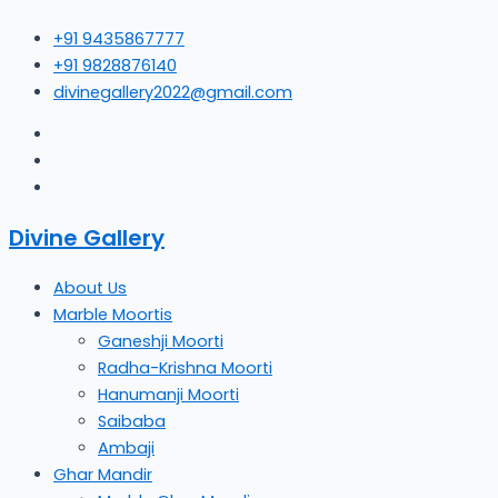
Skip
+91 9435867777
to
+91 9828876140
content
divinegallery2022@gmail.com
Divine Gallery
About Us
Marble Moortis
Ganeshji Moorti
Radha-Krishna Moorti
Hanumanji Moorti
Saibaba
Ambaji
Ghar Mandir