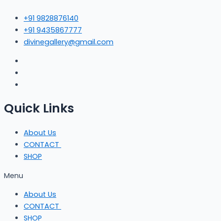
+91 9828876140
+91 9435867777
divinegallery@gmail.com
Quick Links
About Us
CONTACT
SHOP
Menu
About Us
CONTACT
SHOP