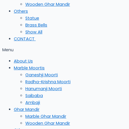
Wooden Ghar Mandir
Others
Statue
Brass Bells
Show All
CONTACT
Menu
About Us
Marble Moortis
Ganeshji Moorti
Radha-Krishna Moorti
Hanumanji Moorti
Saibaba
Ambaji
Ghar Mandir
Marble Ghar Mandir
Wooden Ghar Mandir