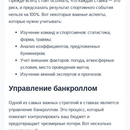
Прежде всего, стоит осознать, что каждая ставка — это
риск, и предсказать результат спортивного события
нельзя на 100%. Вот некоторые важные аспекты,
которые нужно учитывать:
Изучение команд и спортсменов: статистика,
форма, травмы;
Анализ коэффициентов, предложенных
букмекером;
Учет внешних факторов: погода, атмосферные
условия, место проведения матча;
Изучение мнений экспертов и прогнозов.
Управление банкроллом
Одной из самых важных стратегий в ставках является
управление банкроллом. Это процесс, который
помогает контролировать ваш бюджет и
предотвращает чрезмерные потери. Вот несколько