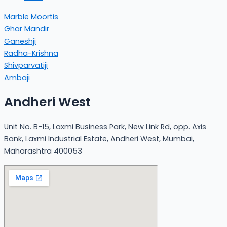
Marble Moortis
Ghar Mandir
Ganeshji
Radha-Krishna
Shivparvatiji
Ambaji
Andheri West
Unit No. B-15, Laxmi Business Park, New Link Rd, opp. Axis
Bank, Laxmi Industrial Estate, Andheri West, Mumbai,
Maharashtra 400053