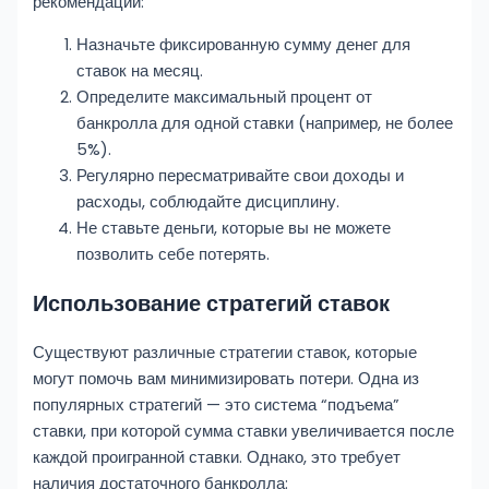
рекомендаций:
Назначьте фиксированную сумму денег для
ставок на месяц.
Определите максимальный процент от
банкролла для одной ставки (например, не более
5%).
Регулярно пересматривайте свои доходы и
расходы, соблюдайте дисциплину.
Не ставьте деньги, которые вы не можете
позволить себе потерять.
Использование стратегий ставок
Существуют различные стратегии ставок, которые
могут помочь вам минимизировать потери. Одна из
популярных стратегий — это система “подъема”
ставки, при которой сумма ставки увеличивается после
каждой проигранной ставки. Однако, это требует
наличия достаточного банкролла: