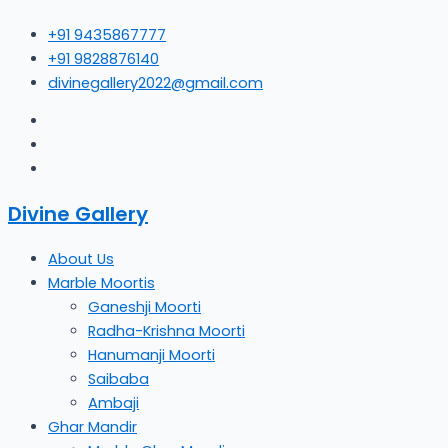
Skip
+91 9435867777
to
+91 9828876140
content
divinegallery2022@gmail.com
Divine Gallery
About Us
Marble Moortis
Ganeshji Moorti
Radha-Krishna Moorti
Hanumanji Moorti
Saibaba
Ambaji
Ghar Mandir