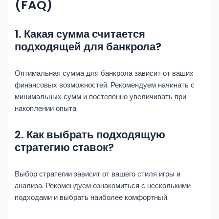
(FAQ)
1. Какая сумма считается
подходящей для банкрола?
Оптимальная сумма для банкрола зависит от ваших
финансовых возможностей. Рекомендуем начинать с
минимальных сумм и постепенно увеличивать при
накоплении опыта.
2. Как выбрать подходящую
стратегию ставок?
Выбор стратегии зависит от вашего стиля игры и
анализа. Рекомендуем ознакомиться с несколькими
подходами и выбрать наиболее комфортный.