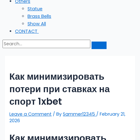
Others
Statue
Brass Bells
Show All
CONTACT
Как минимизировать
потери при ставках на
спорт 1xbet
Leave a Comment
/ By
Sammer12345
/
February 21,
2026
Как минимизировать