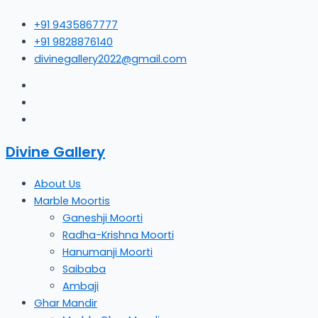
Skip
+91 9435867777
to
+91 9828876140
content
divinegallery2022@gmail.com
Divine Gallery
About Us
Marble Moortis
Ganeshji Moorti
Radha-Krishna Moorti
Hanumanji Moorti
Saibaba
Ambaji
Ghar Mandir