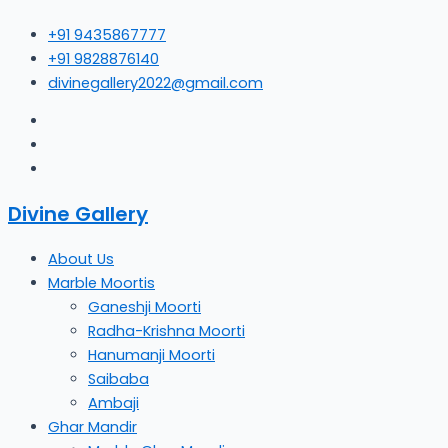
Skip
+91 9435867777
to
+91 9828876140
content
divinegallery2022@gmail.com
Divine Gallery
About Us
Marble Moortis
Ganeshji Moorti
Radha-Krishna Moorti
Hanumanji Moorti
Saibaba
Ambaji
Ghar Mandir