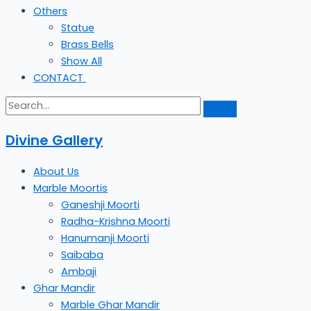
Others
Statue
Brass Bells
Show All
CONTACT
Divine Gallery
About Us
Marble Moortis
Ganeshji Moorti
Radha-Krishna Moorti
Hanumanji Moorti
Saibaba
Ambaji
Ghar Mandir
Marble Ghar Mandir