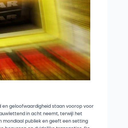
id en geloofwaardigheid staan voorop voor
auwlettend in acht neemt, terwijl het
n mondiaal publiek en geeft een setting