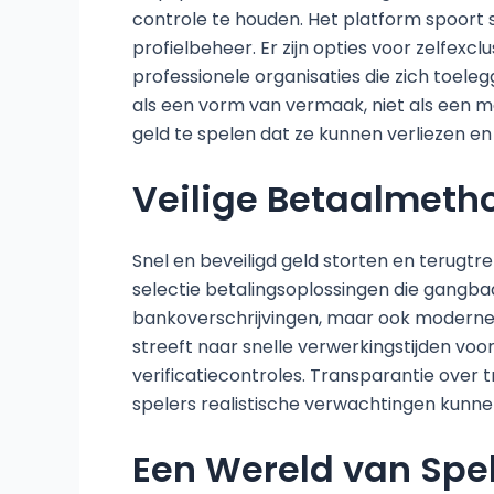
controle te houden. Het platform spoort sp
profielbeheer. Er zijn opties voor zelfexc
professionele organisaties die zich toele
als een vorm van vermaak, niet als een m
geld te spelen dat ze kunnen verliezen en 
Veilige Betaalmeth
Snel en beveiligd geld storten en terugt
selectie betalingsoplossingen die gangbaar
bankoverschrijvingen, maar ook moderne 
streeft naar snelle verwerkingstijden vo
verificatiecontroles. Transparantie over
spelers realistische verwachtingen kunne
Een Wereld van Spel