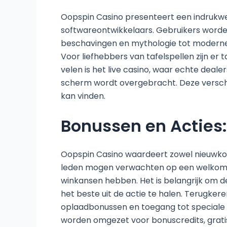
Oopspin Casino presenteert een indrukw
softwareontwikkelaars. Gebruikers worde
beschavingen en mythologie tot moderne
Voor liefhebbers van tafelspellen zijn er
velen is het live casino, waar echte deal
scherm wordt overgebracht. Deze versche
kan vinden.
Bonussen en Actie
Oopspin Casino waardeert zowel nieuwkome
leden mogen verwachten op een welkomstb
winkansen hebben. Het is belangrijk om d
het beste uit de actie te halen. Terugke
oplaadbonussen en toegang tot speciale 
worden omgezet voor bonuscredits, gratis