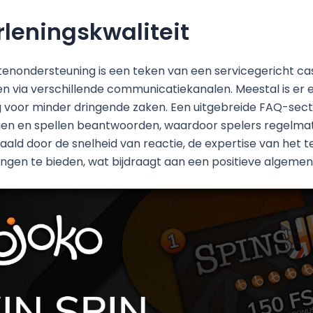
rleningskwaliteit
nondersteuning is een teken van een servicegericht cas
n via verschillende communicatiekanalen. Meestal is er e
 voor minder dringende zaken. Een uitgebreide FAQ-sec
gen en spellen beantwoorden, waardoor spelers regelmati
paald door de snelheid van reactie, de expertise van he
singen te bieden, wat bijdraagt aan een positieve algemen