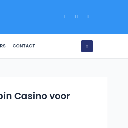
RS
CONTACT
pin Casino voor