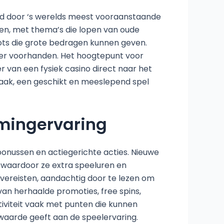
ld door ‘s werelds meest vooraanstaande
en, met thema’s die lopen van oude
ts die grote bedragen kunnen geven.
poker voorhanden. Het hoogtepunt voor
r van een fysiek casino direct naar het
maak, een geschikt en meeslepend spel
mingervaring
bonussen en actiegerichte acties. Nieuwe
 waardoor ze extra speeluren en
vereisten, aandachtig door te lezen om
an herhaalde promoties, free spins,
viteit vaak met punten die kunnen
 waarde geeft aan de speelervaring.