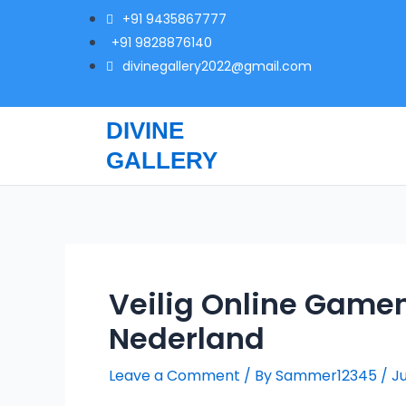
Skip
+91 9435867777
to
+91 9828876140
content
divinegallery2022@gmail.com
DIVINE
GALLERY
Veilig Online Game
Nederland
Leave a Comment
/ By
Sammer12345
/
J