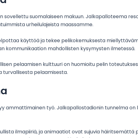
on sovellettu suomalaiseen makuun. Jalkapalloteema reso
raatuimmista urheilulajeista maassamme.
elpottaa käyttöä ja tekee pelikokemuksesta miellyttävämmä
uvan kommunikaation mahdollisten kysymysten ilmetessä.
isen pelaamisen kulttuuri on huomioitu pelin toteutukses
toa turvallisesta pelaamisesta.
ma
yy ammattimainen työ. Jalkapallostadionin tunnelma on luo
lista ilmapiiriä, ja animaatiot ovat sujuvia häiritsemättä