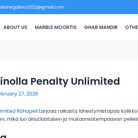
divinegallery2022@gmail.com
ABOUT US
MARBLE MOORTIS
GHAR MANDIR
OTHE
nolla Penalty Unlimited
ebruary 27, 2026
limited Rahapeli
tarjoaa raikasta lähestymistapaa kolikko
een, mikä luo ainutlaatuisen ja mukaansatempaavan pelie
la