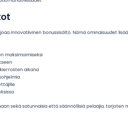
aatiomahdollisuudet
tot
rjoaa innovatiivinen bonussisältö. Nämä ominaisuudet lisää
ien maksimoimiseksi
ykseen
kierrosten aikana
sohjelmia
ttäjille
oksissa
an sekä satunnaisia että säännöllisiä pelaajia, tarjoten m