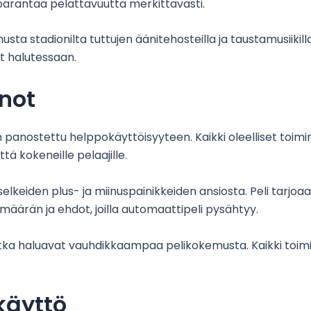
ä parantaa pelattavuutta merkittävästi.
 stadionilta tuttujen äänitehosteilla ja taustamusiikilla.
t halutessaan.
nnot
panostettu helppokäyttöisyyteen. Kaikki oleelliset toimin
ttä kokeneille pelaajille.
lkeiden plus- ja miinuspainikkeiden ansiosta. Peli tarjo
äärän ja ehdot, joilla automaattipeli pysähtyy.
 jotka haluavat vauhdikkaampaa pelikokemusta. Kaikki toimi
käyttö