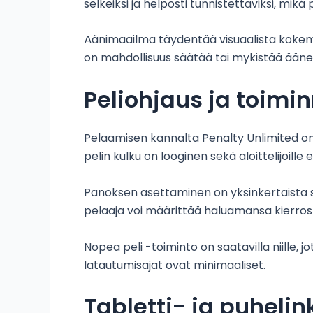
selkeiksi ja helposti tunnistettaviksi, mik
Äänimaailma täydentää visuaalista kokemusta
on mahdollisuus säätää tai mykistää ääne
Peliohjaus ja toimi
Pelaamisen kannalta Penalty Unlimited on 
pelin kulku on looginen sekä aloittelijoille e
Panoksen asettaminen on yksinkertaista se
pelaaja voi määrittää haluamansa kierrosm
Nopea peli -toiminto on saatavilla niille,
latautumisajat ovat minimaaliset.
Tabletti- ja puhelin