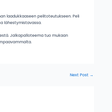
man laadukkaaseen pelitoteutukseen. Peli
ssa lähestymistavassa.
iihteestä. Jalkapalloteema tuo mukaan
tempaavammalta.
Next Post
→