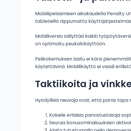
Mobiilipelaamisen aikakaudella Penalty Un
tableteilla riippumatta käyttöjärjestelmäs
Mobiiliversio säilyttää kaikki työpöytäver
on optimoitu peukalokäyttöön.
Pelikokemuksen laatu ei kärsi pienemmällä 
käytettävinä. Mobiilikäyttö ei vaadi erilli
Taktiikoita ja vinkk
Hyödyllisiä neuvoja ovat, että paras tapa n
Kokeile erilaisia panostustasoja so
Seuraa bonusominaisuuksien aktivoit
Aloita tutustumalla pelin demover