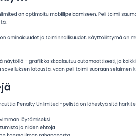
limited on optimoitu mobiilipelaamiseen. Peli toimii saum
tä.
sion ominaisuudet ja toiminnallisuudet. Käyttöliittymä on m
näytöllä – grafiikka skaalautuu automaattisesti, ja kaikki
stä sovelluksen latausta, vaan peli toimii suoraan selaimen 
ejä
auttia Penalty Unlimited -pelistä on lähestyä sitä harkiten 
pivimman löytämiseksi
umista ja niiden ehtoja
sion kanssa ilman rahapanosta