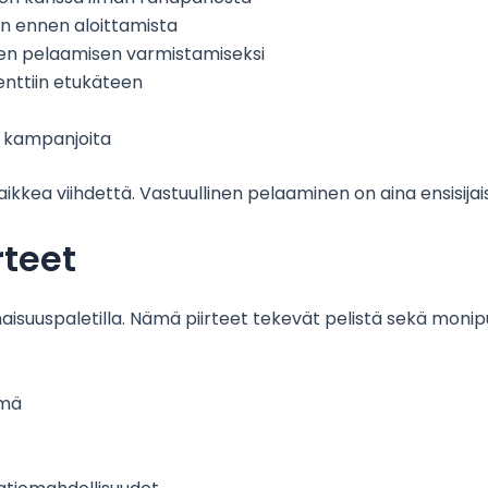
on ennen aloittamista
isen pelaamisen varmistamiseksi
enttiin etukäteen
a kampanjoita
aikkea viihdettä. Vastuullinen pelaaminen on aina ensisija
rteet
aisuuspaletilla. Nämä piirteet tekevät pelistä sekä monip
ymä