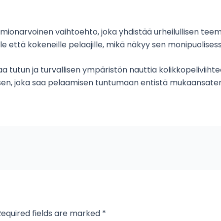
mionarvoinen vaihtoehto, joka yhdistää urheilullisen tee
ille että kokeneille pelaajille, mikä näkyy sen monipuolise
arjoaa tutun ja turvallisen ympäristön nauttia kolikkopeliv
yksen, joka saa pelaamisen tuntumaan entistä mukaansa
Required fields are marked
*