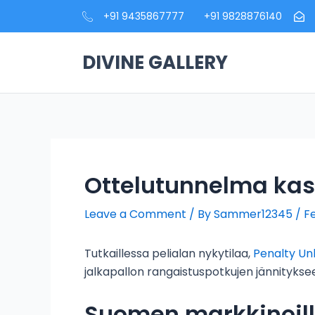
Skip
+91 9435867777
+91 9828876140
to
content
DIVINE GALLERY
Ottelutunnelma kasi
Leave a Comment
/ By
Sammer12345
/
F
Tutkaillessa pelialan nykytilaa,
Penalty Un
jalkapallon rangaistuspotkujen jännityks
Suomen markkinoil