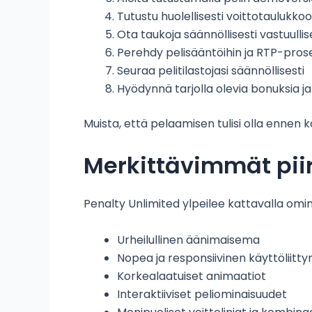
Tutustu huolellisesti voittotaulukko
Ota taukoja säännöllisesti vastuull
Perehdy pelisääntöihin ja RTP-pros
Seuraa pelitilastojasi säännöllisesti
Hyödynnä tarjolla olevia bonuksia j
Muista, että pelaamisen tulisi olla ennen k
Merkittävimmät pii
Penalty Unlimited ylpeilee kattavalla omin
Urheilullinen äänimaisema
Nopea ja responsiivinen käyttöliitt
Korkealaatuiset animaatiot
Interaktiiviset peliominaisuudet