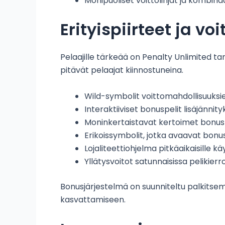
Monipuoliset voittolinjat ja kombin
Erityispiirteet ja voi
Pelaajille tärkeää on Penalty Unlimited ta
pitävät pelaajat kiinnostuneina.
Wild-symbolit voittomahdollisuuks
Interaktiiviset bonuspelit lisäjännit
Moninkertaistavat kertoimet bonus
Erikoissymbolit, jotka avaavat bonu
Lojaliteettiohjelma pitkäaikaisille käy
Yllätysvoitot satunnaisissa pelikierr
Bonusjärjestelmä on suunniteltu palkitsema
kasvattamiseen.