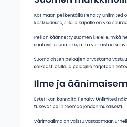
Kotimaan pelikentällä Penalty Unlimited 
keskuudessa, sillä jalkapallo on yksi seu
Peli on käännetty suomen kielelle, mikä h
saatavilla suomeksi, mikä varmistaa suj
Suomalaisten pelaajien arvostama vastuull
selkeästi esillä, ja pelaajille tarjotaan tie
Ilme ja äänimaise
Estetiikan kannalta Penalty Unlimited näk
tukevat pelin teemaa johdonmukaisesti.
Värimaailma on valittu vastaamaan urheilul