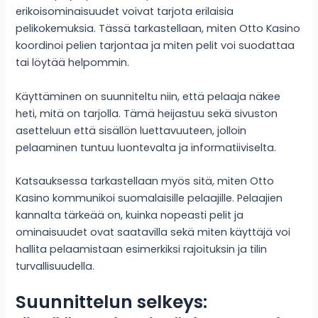
erikoisominaisuudet voivat tarjota erilaisia
pelikokemuksia. Tässä tarkastellaan, miten Otto Kasino
koordinoi pelien tarjontaa ja miten pelit voi suodattaa
tai löytää helpommin.
Käyttäminen on suunniteltu niin, että pelaaja näkee
heti, mitä on tarjolla. Tämä heijastuu sekä sivuston
asetteluun että sisällön luettavuuteen, jolloin
pelaaminen tuntuu luontevalta ja informatiiviselta.
Katsauksessa tarkastellaan myös sitä, miten Otto
Kasino kommunikoi suomalaisille pelaajille. Pelaajien
kannalta tärkeää on, kuinka nopeasti pelit ja
ominaisuudet ovat saatavilla sekä miten käyttäjä voi
hallita pelaamistaan esimerkiksi rajoituksin ja tilin
turvallisuudella.
Suunnittelun selkeys: