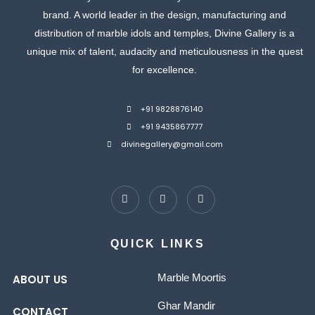
brand. A world leader in the design, manufacturing and
distribution of marble idols and temples, Divine Gallery is a
unique mix of talent, audacity and meticulousness in the quest
for excellence.
+91 9828876140
+91 9435867777
divinegallery@gmail.com
QUICK LINKS
Marble Moortis
ABOUT US
Ghar Mandir
CONTACT