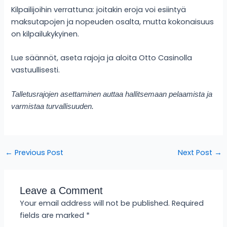
Kilpailijoihin verrattuna: joitakin eroja voi esiintyä
maksutapojen ja nopeuden osalta, mutta kokonaisuus
on kilpailukykyinen.
Lue säännöt, aseta rajoja ja aloita Otto Casinolla
vastuullisesti.
Talletusrajojen asettaminen auttaa hallitsemaan pelaamista ja
varmistaa turvallisuuden.
←
Previous Post
Next Post
→
Leave a Comment
Your email address will not be published.
Required
fields are marked
*