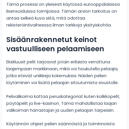
Tämä prosessi on yleisesti käytössä eurooppalaisissa
lisensoiduissa toimijoissa. Tämän arvion tarkoitus on
antaa selkeä kuva siitä, mitä odottaa
rekisteröintivaiheessa ilman tarkkoja yksityiskohtia.
Sisäänrakennetut keinot
vastuulliseen pelaamiseen
Ekskluusit pelit tarjoavat jotain erilaista verrattuna
laajempaan markkinaan, mikä voi houkutella pelaajia,
jotka etsivät uniikkeja kokemuksia. Näiden pelien
löytäminen voi lisätä pelaajan sitoutumista sivustolle.
Pelivalikoima kattaa peruskategoriat kuten kolikkopelit,
pöytäpelit ja live-kasinon. Tämä mahdollistaa laajan
valikoiman harrastajan ja uuden pelaajan tarpeisiin.
Käytännön ohjeet pelien säännöistä ja toiminnoista