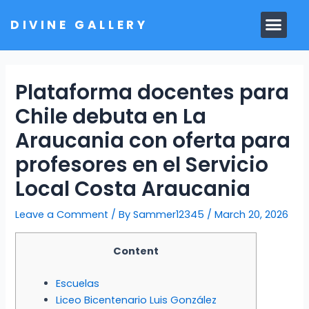
Skip
Men
DIVINE GALLERY
to
MARBLE MOORTIS
GHAR MANDIR
content
Plataforma docentes para
Chile debuta en La
Araucania con oferta para
profesores en el Servicio
Local Costa Araucania
Leave a Comment
/ By
Sammer12345
/
March 20, 2026
Content
Escuelas
Liceo Bicentenario Luis González