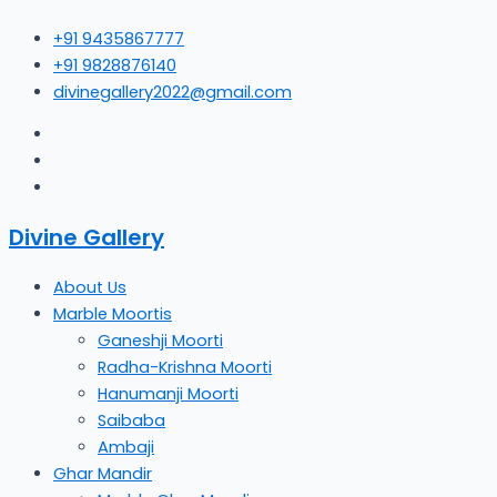
Skip
+91 9435867777
to
+91 9828876140
content
divinegallery2022@gmail.com
Divine Gallery
About Us
Marble Moortis
Ganeshji Moorti
Radha-Krishna Moorti
Hanumanji Moorti
Saibaba
Ambaji
Ghar Mandir