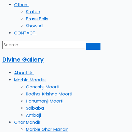
Others
Statue
Brass Bells
Show All
CONTACT
Divine Gallery
About Us
Marble Moortis
Ganeshji Moorti
Radha-Krishna Moorti
Hanumanji Moorti
Saibaba
Ambaji
Ghar Mandir
Marble Ghar Mandir