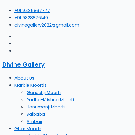
Skip
+91 9435867777
to
+91 9828876140
content
divinegallery2022@gmail.com
Divine Gallery
About Us
Marble Moortis
Ganeshji Moorti
Radha-Krishna Moorti
Hanumanji Moorti
Saibaba
Ambaji
Ghar Mandir