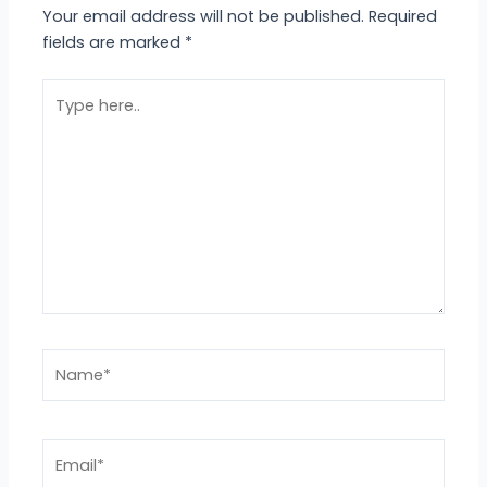
Your email address will not be published.
Required
fields are marked
*
Type
here..
Name*
Email*