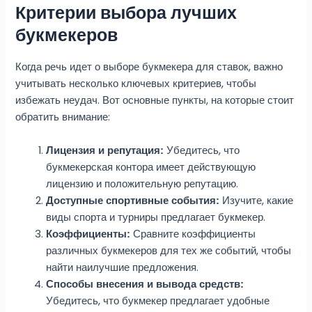
Критерии выбора лучших
букмекеров
Когда речь идет о выборе букмекера для ставок, важно
учитывать несколько ключевых критериев, чтобы
избежать неудач. Вот основные пункты, на которые стоит
обратить внимание:
Убедитесь, что
Лицензия и репутация:
букмекерская контора имеет действующую
лицензию и положительную репутацию.
Изучите, какие
Доступные спортивные события:
виды спорта и турниры предлагает букмекер.
Сравните коэффициенты
Коэффициенты:
различных букмекеров для тех же событий, чтобы
найти наилучшие предложения.
Способы внесения и вывода средств:
Убедитесь, что букмекер предлагает удобные