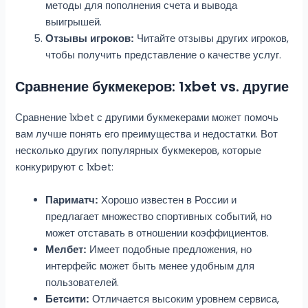
методы для пополнения счета и вывода
выигрышей.
Читайте отзывы других игроков,
Отзывы игроков:
чтобы получить представление о качестве услуг.
Сравнение букмекеров: 1xbet vs. другие
Сравнение 1xbet с другими букмекерами может помочь
вам лучше понять его преимущества и недостатки. Вот
несколько других популярных букмекеров, которые
конкурируют с 1xbet:
Хорошо известен в России и
Париматч:
предлагает множество спортивных событий, но
может отставать в отношении коэффициентов.
Имеет подобные предложения, но
Мелбет:
интерфейс может быть менее удобным для
пользователей.
Отличается высоким уровнем сервиса,
Бетсити: