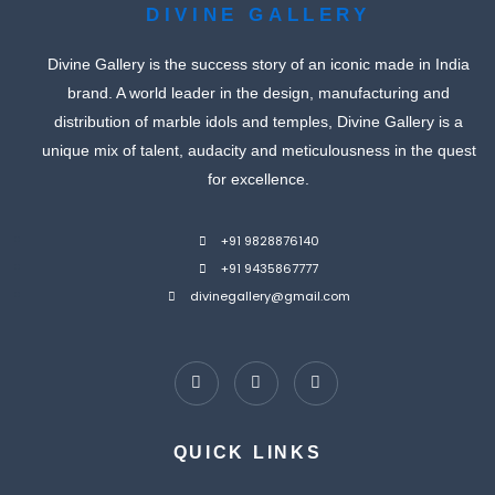
DIVINE GALLERY
Divine Gallery is the success story of an iconic made in India
brand. A world leader in the design, manufacturing and
distribution of marble idols and temples, Divine Gallery is a
unique mix of talent, audacity and meticulousness in the quest
for excellence.
+91 9828876140
+91 9435867777
divinegallery@gmail.com
QUICK LINKS