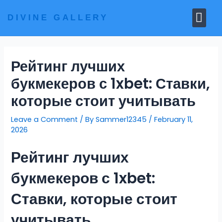
Skip
Me
to
DIVINE GALLERY
MARBLE MOORTIS
GHAR MANDIR
content
Рейтинг лучших
букмекеров с 1xbet: Ставки,
которые стоит учитывать
Leave a Comment
/ By
Sammer12345
/
February 11,
2026
Рейтинг лучших
букмекеров с 1xbet:
Ставки, которые стоит
учитывать