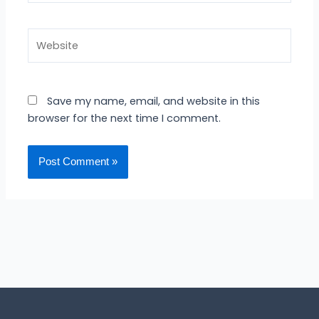
Website
Save my name, email, and website in this
browser for the next time I comment.