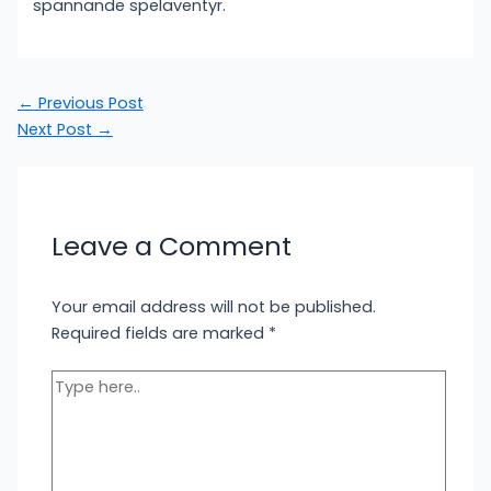
spännande speläventyr.
←
Previous Post
Next Post
→
Leave a Comment
Your email address will not be published.
Required fields are marked
*
Type
here..