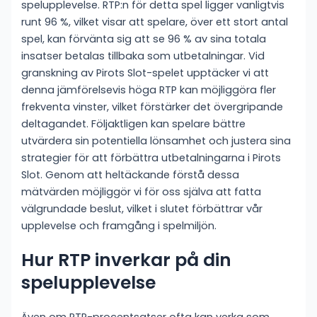
spelupplevelse. RTP:n för detta spel ligger vanligtvis
runt 96 %, vilket visar att spelare, över ett stort antal
spel, kan förvänta sig att se 96 % av sina totala
insatser betalas tillbaka som utbetalningar. Vid
granskning av Pirots Slot-spelet upptäcker vi att
denna jämförelsevis höga RTP kan möjliggöra fler
frekventa vinster, vilket förstärker det övergripande
deltagandet. Följaktligen kan spelare bättre
utvärdera sin potentiella lönsamhet och justera sina
strategier för att förbättra utbetalningarna i Pirots
Slot. Genom att heltäckande förstå dessa
mätvärden möjliggör vi för oss själva att fatta
välgrundade beslut, vilket i slutet förbättrar vår
upplevelse och framgång i spelmiljön.
Hur RTP inverkar på din
spelupplevelse