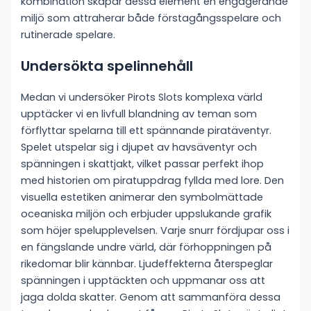
kombination skapar dessa element en engagerande
miljö som attraherar både förstagångsspelare och
rutinerade spelare.
Undersökta spelinnehåll
Medan vi undersöker Pirots Slots komplexa värld
upptäcker vi en livfull blandning av teman som
förflyttar spelarna till ett spännande piratäventyr.
Spelet utspelar sig i djupet av havsäventyr och
spänningen i skattjakt, vilket passar perfekt ihop
med historien om piratuppdrag fyllda med lore. Den
visuella estetiken animerar den symbolmättade
oceaniska miljön och erbjuder uppslukande grafik
som höjer spelupplevelsen. Varje snurr fördjupar oss i
en fängslande undre värld, där förhoppningen på
rikedomar blir kännbar. Ljudeffekterna återspeglar
spänningen i upptäckten och uppmanar oss att
jaga dolda skatter. Genom att sammanföra dessa