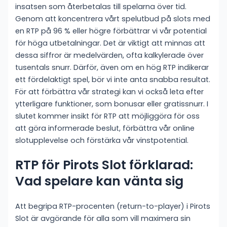
insatsen som återbetalas till spelarna över tid.
Genom att koncentrera vårt spelutbud på slots med
en RTP på 96 % eller högre förbättrar vi vår potential
för höga utbetalningar. Det är viktigt att minnas att
dessa siffror är medelvärden, ofta kalkylerade över
tusentals snurr. Därför, även om en hög RTP indikerar
ett fördelaktigt spel, bör vi inte anta snabba resultat.
För att förbättra vår strategi kan vi också leta efter
ytterligare funktioner, som bonusar eller gratissnurr. I
slutet kommer insikt för RTP att möjliggöra för oss
att göra informerade beslut, förbättra vår online
slotupplevelse och förstärka vår vinstpotential.
RTP för Pirots Slot förklarad:
Vad spelare kan vänta sig
Att begripa RTP-procenten (return-to-player) i Pirots
Slot är avgörande för alla som vill maximera sin