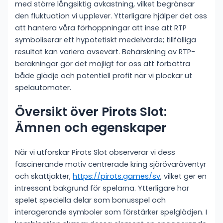
med större långsiktig avkastning, vilket begränsar
den fluktuation vi upplever. Ytterligare hjälper det oss
att hantera våra förhoppningar att inse att RTP
symboliserar ett hypotetiskt medelvärde; tillfälliga
resultat kan variera avsevärt. Behärskning av RTP-
beräkningar gör det möjligt för oss att förbättra
både glädje och potentiell profit när vi plockar ut
spelautomater.
Översikt över Pirots Slot:
Ämnen och egenskaper
När vi utforskar Pirots Slot observerar vi dess
fascinerande motiv centrerade kring sjörövaräventyr
och skattjakter,
https://pirots.games/sv
, vilket ger en
intressant bakgrund för spelarna. Ytterligare har
spelet speciella delar som bonusspel och
interagerande symboler som förstärker spelglädjen. I