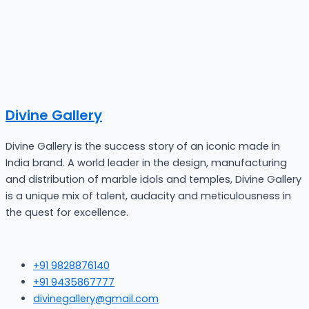
Divine Gallery
Divine Gallery is the success story of an iconic made in
India brand. A world leader in the design, manufacturing
and distribution of marble idols and temples, Divine Gallery
is a unique mix of talent, audacity and meticulousness in
the quest for excellence.
+91 9828876140
+91 9435867777
divinegallery@gmail.com