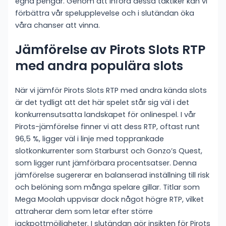
egna pengar. Genom att införa dessa taktiker kan vi
förbättra vår spelupplevelse och i slutändan öka
våra chanser att vinna.
Jämförelse av Pirots Slots RTP
med andra populära slots
När vi jämför Pirots Slots RTP med andra kända slots
är det tydligt att det här spelet står sig väl i det
konkurrensutsatta landskapet för onlinespel. I vår
Pirots-jämförelse finner vi att dess RTP, oftast runt
96,5 %, ligger väl i linje med topprankade
slotkonkurrenter som Starburst och Gonzo’s Quest,
som ligger runt jämförbara procentsatser. Denna
jämförelse sugererar en balanserad inställning till risk
och belöning som många spelare gillar. Titlar som
Mega Moolah uppvisar dock något högre RTP, vilket
attraherar dem som letar efter större
jackpottmöjligheter. I slutändan gör insikten för Pirots