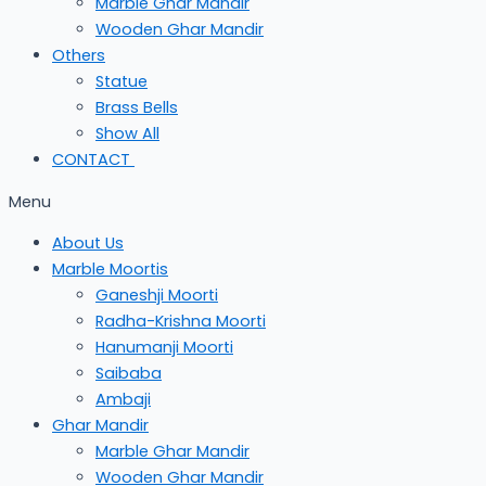
Marble Ghar Mandir
Wooden Ghar Mandir
Others
Statue
Brass Bells
Show All
CONTACT
Menu
About Us
Marble Moortis
Ganeshji Moorti
Radha-Krishna Moorti
Hanumanji Moorti
Saibaba
Ambaji
Ghar Mandir
Marble Ghar Mandir
Wooden Ghar Mandir