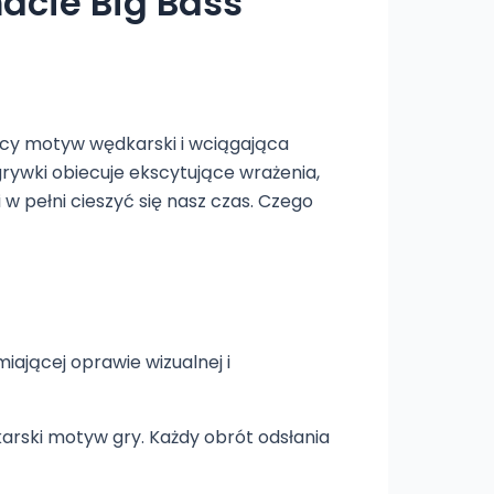
acie Big Bass
jący motyw wędkarski i wciągająca
rywki obiecuje ekscytujące wrażenia,
 pełni cieszyć się nasz czas. Czego
ającej oprawie wizualnej i
arski motyw gry. Każdy obrót odsłania