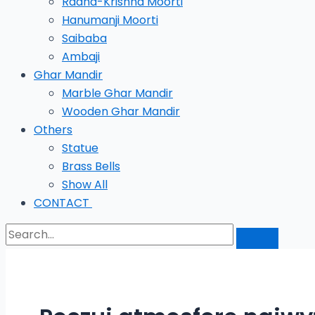
Radha-Krishna Moorti
Hanumanji Moorti
Saibaba
Ambaji
Ghar Mandir
Marble Ghar Mandir
Wooden Ghar Mandir
Others
Statue
Brass Bells
Show All
CONTACT