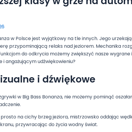
ższej klasy w grze na autom
026
anza w Polsce jest wyjątkowy na tle innych. Jego urzeka
ferę przypominającą relaks nad jeziorem. Mechanika rozg
funkcjom do odkrycia możemy zwiększyć nasze wygrane i w
e i angażującym udźwiękowieniu?
izualne i dźwiękowe
rywki w Big Bass Bonanza, nie możemy pominąć oszałami
adczenie.
prosto na cichy brzeg jeziora, mistrzowsko oddając wędk
 ekranu, przywracając do życia wodny świat.