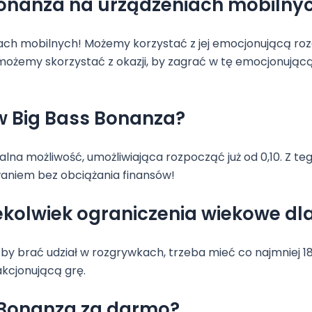
Bonanza na urządzeniach mobilny
niach mobilnych! Możemy korzystać z jej emocjonującą r
ożemy skorzystać z okazji, by zagrać w tę emocjonując
w Big Bass Bonanza?
lna możliwość, umożliwiająca rozpocząć już od 0,10. Z te
niem bez obciążania finansów!
ekolwiek ograniczenia wiekowe dl
by brać udział w rozgrywkach, trzeba mieć co najmniej 1
akcjonującą grę.
 Bonanza za darmo?