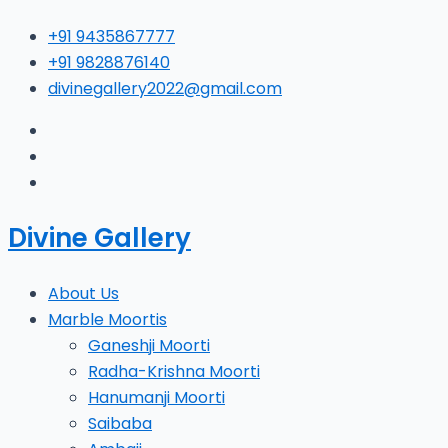
Skip
Type
Name*
E
+91 9435867777
to
here..
+91 9828876140
content
divinegallery2022@gmail.com
Divine Gallery
About Us
Marble Moortis
Ganeshji Moorti
Radha-Krishna Moorti
Hanumanji Moorti
Saibaba