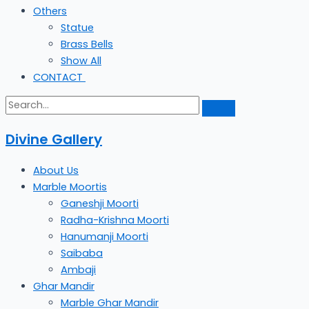
Others
Statue
Brass Bells
Show All
CONTACT
Divine Gallery
About Us
Marble Moortis
Ganeshji Moorti
Radha-Krishna Moorti
Hanumanji Moorti
Saibaba
Ambaji
Ghar Mandir
Marble Ghar Mandir