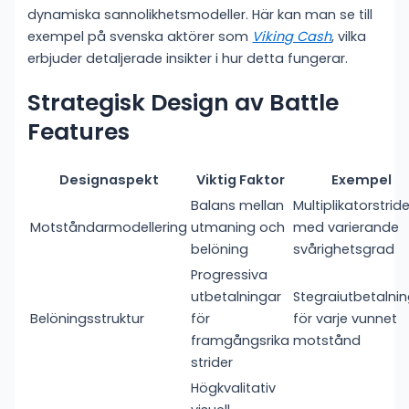
dynamiska sannolikhetsmodeller. Här kan man se till
exempel på svenska aktörer som
Viking Cash
, vilka
erbjuder detaljerade insikter i hur detta fungerar.
Strategisk Design av Battle
Features
Designaspekt
Viktig Faktor
Exempel
Balans mellan
Multiplikatorstride
Motståndarmodellering
utmaning och
med varierande
belöning
svårighetsgrad
Progressiva
utbetalningar
Stegraiutbetalni
Belöningsstruktur
för
för varje vunnet
framgångsrika
motstånd
strider
Högkvalitativ