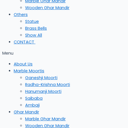
Marble Ghar Mandir
Wooden Ghar Mandir
Others
Statue
Brass Bells
Show All
CONTACT
Menu
About Us
Marble Moortis
Ganeshji Moorti
Radha-Krishna Moorti
Hanumanji Moorti
Saibaba
Ambaji
Ghar Mandir
Marble Ghar Mandir
Wooden Ghar Mandir