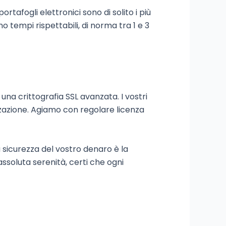
tafogli elettronici sono di solito i più
o tempi rispettabili, di norma tra 1 e 3
na crittografia SSL avanzata. I vostri
izzazione. Agiamo con regolare licenza
 sicurezza del vostro denaro è la
assoluta serenità, certi che ogni