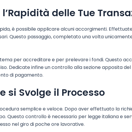
’Rapidità delle Tue Transa
ida, è possibile applicare alcuni accorgimenti. Effettuate
sari. Questo passaggio, completato una volta unicamente,
istema per accreditare e per prelevare i fondi. Questo ac
iso. Dedicate infine un controllo alla sezione apposita del 
mento di pagamento.
e si Svolge il Processo
ocedura semplice e veloce. Dopo aver effettuato la richie
o. Questo controllo è necessario per legge italiana e ser
esso nel giro di poche ore lavorative.