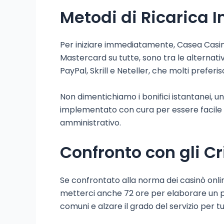
Metodi di Ricarica
Per iniziare immediatamente, Casea Casino
Mastercard su tutte, sono tra le alternati
PayPal, Skrill e Neteller, che molti prefer
Non dimentichiamo i bonifici istantanei, u
implementato con cura per essere facile da
amministrativo.
Confronto con gli Cr
Se confrontato alla norma dei casinò onlin
metterci anche 72 ore per elaborare un pr
comuni e alzare il grado del servizio per tut