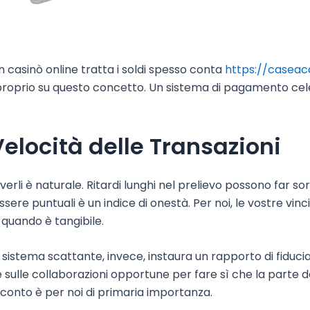
 un casinò online tratta i soldi spesso conta
https://caseaca
proprio su questo concetto. Un sistema di pagamento cele
elocità delle Transazioni
verli è naturale. Ritardi lunghi nel prelievo possono far sorge
ssere puntuali è un indice di onestà. Per noi, le vostre vinc
quando è tangibile.
sistema scattante, invece, instaura un rapporto di fiduci
sulle collaborazioni opportune per fare sì che la parte d
ro conto è per noi di primaria importanza.