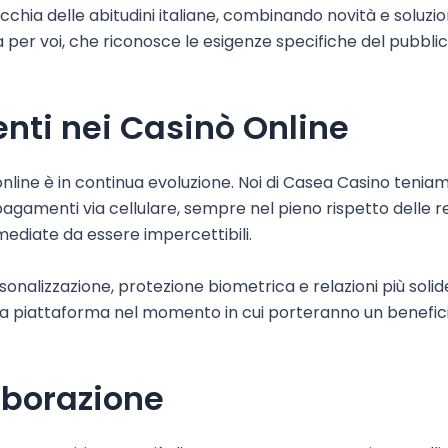
ia delle abitudini italiane, combinando novità e soluzio
per voi, che riconosce le esigenze specifiche del pubblico
enti nei Casinò Online
nline è in continua evoluzione. Noi di Casea Casino teniam
pagamenti via cellulare, sempre nel pieno rispetto delle reg
mediate da essere impercettibili.
onalizzazione, protezione biometrica e relazioni più solide 
a piattaforma nel momento in cui porteranno un beneficio r
aborazione