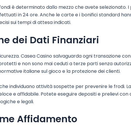
ondi è determinato dallo mezzo che avete selezionato. I por
ettuati in 24 ore. Anche le carte e i bonifici standard hann
cisi sui tempi di attesa indicati.
ne dei Dati Finanziari
sicurezza. Casea Casino salvaguarda ogni transazione con u
o protetti e non sono mai ceduti a terze parti senza autor
rmative italiane sul gioco e la protezione dei clienti.
 individuano attività sospette per prevenire le frodi. La
oce e affidabile. Potete eseguire depositi e prelievi con 
giche e legali.
come Affidamento