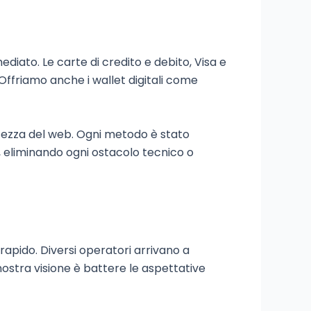
iato. Le carte di credito e debito, Visa e
Offriamo anche i wallet digitali come
iatezza del web. Ogni metodo è stato
o, eliminando ogni ostacolo tecnico o
rapido. Diversi operatori arrivano a
ostra visione è battere le aspettative