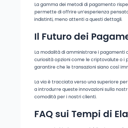
La gamma dei metodi di pagamento rispecch
permette di offrire un’esperienza pensata 
indistinti, meno attenti a questi dettagli.
Il Futuro dei Pagam
La modalità di amministrare i pagamenti o
curiosità opzioni come le criptovalute o i 
garantire che le transazioni siano così im
La via è tracciata verso una superiore pers
a introdurre queste innovazioni sulla nostr
comodità per i nostri clienti.
FAQ sui Tempi di El