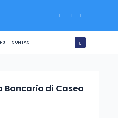
RS
CONTACT
ma Bancario di Casea