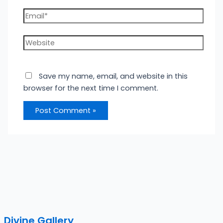
Email*
Website
Save my name, email, and website in this
browser for the next time I comment.
Divine Gallery