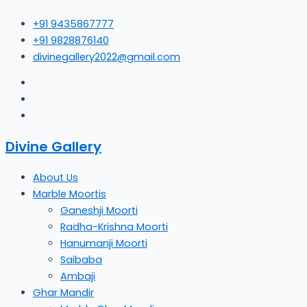
Skip
+91 9435867777
to
+91 9828876140
content
divinegallery2022@gmail.com
Divine Gallery
About Us
Marble Moortis
Ganeshji Moorti
Radha-Krishna Moorti
Hanumanji Moorti
Saibaba
Ambaji
Ghar Mandir