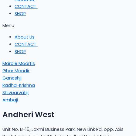
CONTACT
SHOP
Menu
About Us
CONTACT
SHOP
Marble Moortis
Ghar Mandir
Ganeshji
Radha-Krishna
Shivparvatiji
Ambaji
Andheri West
Unit No. B-15, Laxmi Business Park, New Link Rd, opp. Axis