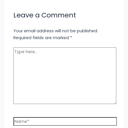
Leave a Comment
Your email address will not be published.
Required fields are marked
*
Type
here..
Name*