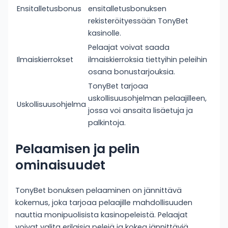
Ensitalletusbonus
ensitalletusbonuksen
rekisteröityessään TonyBet
kasinolle.
Pelaajat voivat saada
Ilmaiskierrokset
ilmaiskierroksia tiettyihin peleihin
osana bonustarjouksia.
TonyBet tarjoaa
uskollisuusohjelman pelaajilleen,
Uskollisuusohjelma
jossa voi ansaita lisäetuja ja
palkintoja.
Pelaamisen ja pelin
ominaisuudet
TonyBet bonuksen pelaaminen on jännittävä
kokemus, joka tarjoaa pelaajille mahdollisuuden
nauttia monipuolisista kasinopeleistä. Pelaajat
voivat valita erilaisia pelejä ja kokea jännittäviä