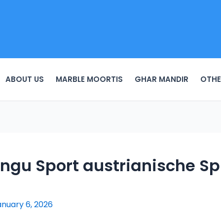
ABOUT US
MARBLE MOORTIS
GHAR MANDIR
OTHE
gu Sport austrianische Spi
anuary 6, 2026