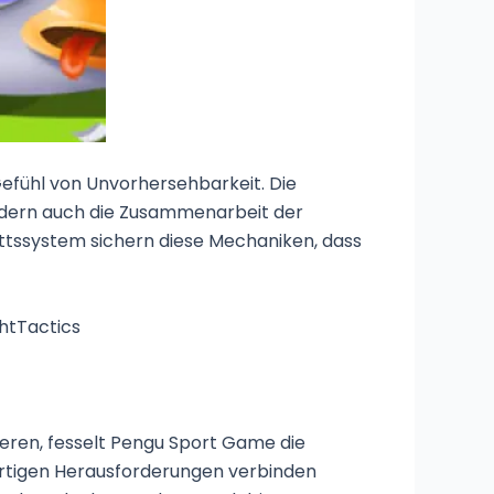
efühl von Unvorhersehbarkeit. Die
rdern auch die Zusammenarbeit der
ttssystem sichern diese Mechaniken, dass
ren, fesselt Pengu Sport Game die
gartigen Herausforderungen verbinden