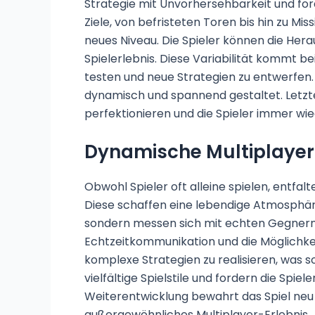
Strategie mit Unvorhersehbarkeit und for
Ziele, von befristeten Toren bis hin zu
neues Niveau. Die Spieler können die Her
Spielerlebnis. Diese Variabilität kommt b
testen und neue Strategien zu entwerfen. 
dynamisch und spannend gestaltet. Letzten
perfektionieren und die Spieler immer w
Dynamische Multiplayer
Obwohl Spieler oft alleine spielen, entfal
Diese schaffen eine lebendige Atmosphäre,
sondern messen sich mit echten Gegnern
Echtzeitkommunikation und die Möglichkei
komplexe Strategien zu realisieren, was s
vielfältige Spielstile und fordern die Spie
Weiterentwicklung bewahrt das Spiel neu 
außergewöhnliches Multiplayer-Erlebnis.