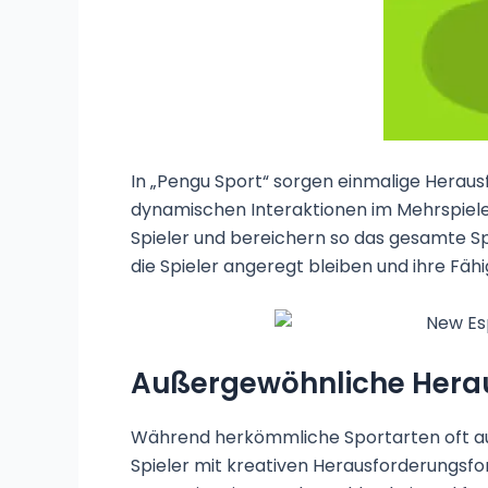
In „Pengu Sport“ sorgen einmalige Herau
dynamischen Interaktionen im Mehrspiel
Spieler und bereichern so das gesamte S
die Spieler angeregt bleiben und ihre Fäh
Außergewöhnliche Hera
Während herkömmliche Sportarten oft au
Spieler mit kreativen Herausforderungsfo