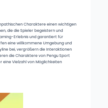
sympathischen Charaktere einen wichtigen
n, die die Spieler begeistern und
Gaming-Erlebnis und garantiert für
affen eine willkommene Umgebung und
yline bei, vergrößern die Interaktionen
ieren die Charaktere von Pengu Sport
r eine Vielzahl von Möglichkeiten