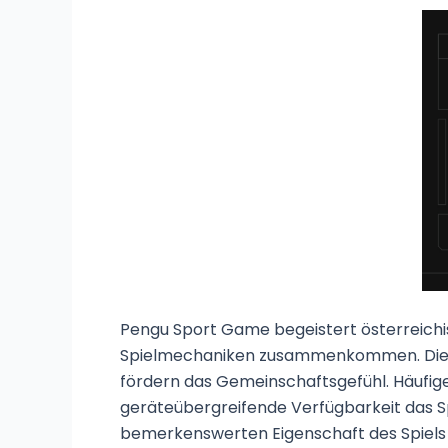
Pengu Sport Game begeistert österreichisc
Spielmechaniken zusammenkommen. Die Ec
fördern das Gemeinschaftsgefühl. Häufige
geräteübergreifende Verfügbarkeit das Spi
bemerkenswerten Eigenschaft des Spiels be