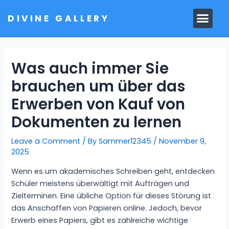
Skip
Men
DIVINE GALLERY
to
MARBLE MOORTIS
GHAR MANDIR
content
Was auch immer Sie
brauchen um über das
Erwerben von Kauf von
Dokumenten zu lernen
Leave a Comment
/ By
Sammer12345
/
November 9,
2025
Wenn es um akademisches Schreiben geht, entdecken
Schüler meistens überwältigt mit Aufträgen und
Zielterminen. Eine übliche Option für dieses Störung ist
das Anschaffen von Papieren online. Jedoch, bevor
Erwerb eines Papiers, gibt es zahlreiche wichtige