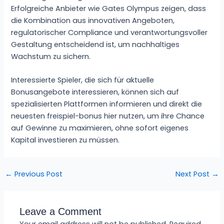
Erfolgreiche Anbieter wie Gates Olympus zeigen, dass
die Kombination aus innovativen Angeboten,
regulatorischer Compliance und verantwortungsvoller
Gestaltung entscheidend ist, um nachhaltiges
Wachstum zu sichern.
Interessierte Spieler, die sich für aktuelle
Bonusangebote interessieren, können sich auf
spezialisierten Plattformen informieren und direkt die
neuesten freispiel-bonus hier nutzen, um ihre Chance
auf Gewinne zu maximieren, ohne sofort eigenes
Kapital investieren zu müssen.
←
Previous Post
Next Post
→
Leave a Comment