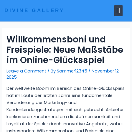
Skip
Me
to
DIVINE GALLERY
MARBLE MOORTIS
GHAR MANDIR
content
Willkommensboni und
Freispiele: Neue Maßstäbe
im Online-Glücksspiel
Leave a Comment
/ By
Sammer12345
/
November 12,
2025
Der weltweite Boom im Bereich des Online-Glücksspiels
hat im Laufe der letzten Jahre eine fundamentale
Veränderung der Marketing- und
Kundenbindungsstrategien mit sich gebracht. Anbieter
konkurrieren zunehmend um die Aufmerksamkeit und
Loyalität der Spieler durch innovative Angebote, wobei
insbesondere Willkommensboni und Freispiele eine