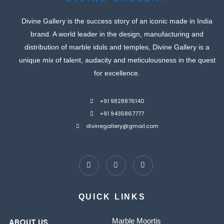
Divine Gallery is the success story of an iconic made in India
brand. A world leader in the design, manufacturing and
distribution of marble idols and temples, Divine Gallery is a
unique mix of talent, audacity and meticulousness in the quest
for excellence.
+91 9828876140
+91 9435867777
divinegallery@gmail.com
QUICK LINKS
Marble Moortis
ABOUT US