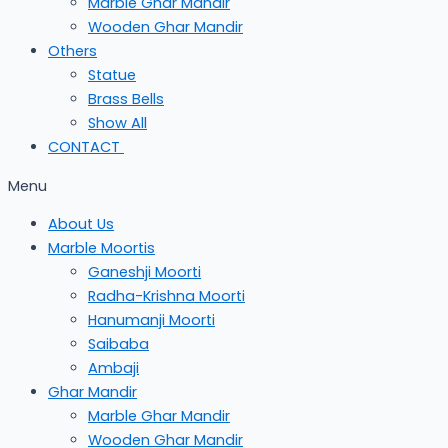
Marble Ghar Mandir
Wooden Ghar Mandir
Others
Statue
Brass Bells
Show All
CONTACT
Menu
About Us
Marble Moortis
Ganeshji Moorti
Radha-Krishna Moorti
Hanumanji Moorti
Saibaba
Ambaji
Ghar Mandir
Marble Ghar Mandir
Wooden Ghar Mandir