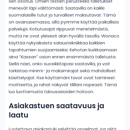
sen osoitus. Omien testien perusteella talletukset
menevät läpi välittömästi. Saatavilla on kaikki
suomalaisille tutut ja turvalliset maksutavat. Tämä
on avainasemassa, sillä pyrimme käyttää paikallisia
palveluja. Kotiutusajat riippuvat menetelmästä,
mutta ne ovat yleisesti alan hyvällä tasolla. Wonaco
käyttää nykyaikaista salaustekniikkaa kaikkien
tapahtumien suojaamiseksi. Kehotan kurkkaamaan
aina “Kassan” osion ennen ensimmäistä talletusta.
Siellä näet, onko suosikkitapasi saatavilla, ja voit
tarkistaa minimi- ja maksimirajat sekä mahdolliset
käsittelyajat. Itse käyttämäni tavat ovat toimineet
moitteetta, ja rahat näkyvät tililläni nopeasti. Tämä
luo luottamusta talousasioiden hoitoon.
Asiakastuen saatavuus ja
laatu
Luotettava asiakastuki selvittää ongelmat, jos niitä