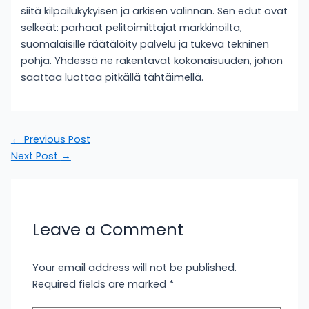
siitä kilpailukykyisen ja arkisen valinnan. Sen edut ovat
selkeät: parhaat pelitoimittajat markkinoilta,
suomalaisille räätälöity palvelu ja tukeva tekninen
pohja. Yhdessä ne rakentavat kokonaisuuden, johon
saattaa luottaa pitkällä tähtäimellä.
←
Previous Post
Next Post
→
Leave a Comment
Your email address will not be published.
Required fields are marked
*