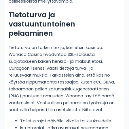
pelisessioista miellyttävämpiä.
Tietoturva ja
vastuuntuntoinen
pelaaminen
Tietoturva on tärkein tekijä, kun etsin kasinoa.
Wonaco Casino hyödyntää SSL-salausta
suojatakseen kaiken henkilö- ja maksutietosi.
Curaçaon lisenssi vaatii tiettyjä turva- ja
reiluusvaatimuksia. Tarkastelen aina, että kasino
käyttää riippumatonta testaajaa, kuten eCOGRAa,
takaamaan pelien satunnaislukugeneraattorien
(RNG) puolueettomuuden. Wonaco täyttää nämä
vaatimukset. Vastuullisen pelaamisen työkaluja on
saatavilla helposti tilin asetuksista. Niitä ovat:
Talletusrajat päivälle, viikolle tai kuukaudelle
Istuntorajat, jotka avustavat seuraamaan