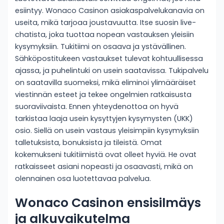
esiintyy. Wonaco Casinon asiakaspalvelukanavia on
useita, mikä tarjoaa joustavuutta. Itse suosin live-
chatista, joka tuottaa nopean vastauksen yleisiin
kysymyksiin. Tukitiimi on osaava ja ystävällinen.
Sähköpostitukeen vastaukset tulevat kohtuullisessa
ajassa, ja puhelintuki on usein saatavissa. Tukipalvelu
on saatavilla suomeksi, mikä eliminoi ylimääräiset
viestinnän esteet ja tekee ongelmien ratkaisusta
suoraviivaista. Ennen yhteydenottoa on hyvä
tarkistaa laaja usein kysyttyjen kysymysten (UKK)
osio. Siellä on usein vastaus yleisimpiin kysymyksiin
talletuksista, bonuksista ja tileistä. Omat
kokemukseni tukitiimistä ovat olleet hyviä. He ovat
ratkaisseet asiani nopeasti ja osaavasti, mikä on
olennainen osa luotettavaa palvelua.
Wonaco Casinon ensisilmäys
ja alkuvaikutelma