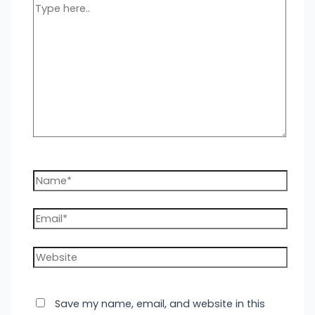
Type
here..
Name*
Email*
Website
Save my name, email, and website in this