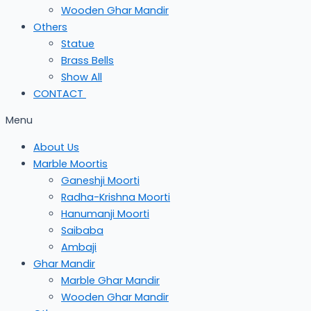
Wooden Ghar Mandir
Others
Statue
Brass Bells
Show All
CONTACT
Menu
About Us
Marble Moortis
Ganeshji Moorti
Radha-Krishna Moorti
Hanumanji Moorti
Saibaba
Ambaji
Ghar Mandir
Marble Ghar Mandir
Wooden Ghar Mandir