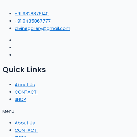
+91 9828876140
+91 9435867777
divinegallery@gmail.com
Quick Links
About Us
CONTACT
SHOP
Menu
About Us
CONTACT