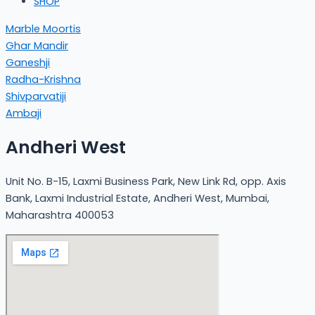
SHOP
Marble Moortis
Ghar Mandir
Ganeshji
Radha-Krishna
Shivparvatiji
Ambaji
Andheri West
Unit No. B-15, Laxmi Business Park, New Link Rd, opp. Axis
Bank, Laxmi Industrial Estate, Andheri West, Mumbai,
Maharashtra 400053