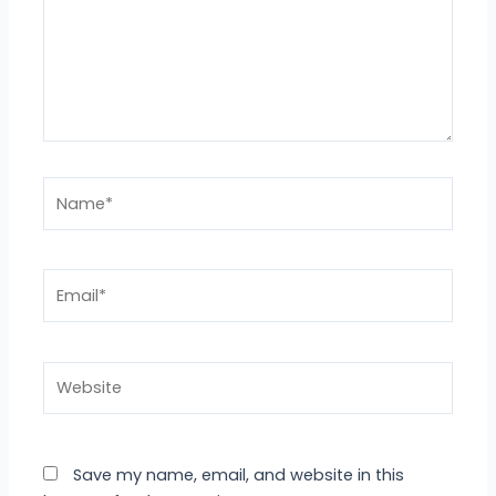
Name*
Email*
Website
Save my name, email, and website in this