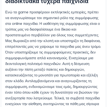
διαδικτυακά τυχερά παιχνίδια
Ενώ τα game προσφέρουν εκπληκτικές εμπειρίες, πρέπει
να αναγνωρίσουμε τον σημαντικό ρόλο της συμμόρφωσης
στα online παιχνίδια. Η υιοθέτηση της συμμόρφωσης είναι ο
τρόπος μας να διασφαλίσουμε ένα δίκαιο και
προστατευμένο περιβάλλον για όλους τους συμμετέχοντες.
Μας θωρακίζει από την κλοπή και υποστηρίζει τη διαφάνεια,
επιτρέποντάς μας να χαίρουμε τα παιχνίδια μας άνευ τρόμο.
Όταν υποστηρίζουμε τις συμμορφούμενες πρακτικές, δεν
συμμορφωνόμαστε απλά κανονισμούς. Ενισχύουμε μια
δεοντολογική πολιτισμό παιχνιδιών. Αυτή η δέσμευση
αυξάνει την πίστη μεταξύ παίκτες και δημιουργών,
κατασκευάζοντας το μονοπάτι για πρωτοπορία και εξέλιξη
στον κλάδο. Αντιλαμβανόμενοι και αναγνωρίζοντας τη
συμμόρφωση, ενδυναμώνουμε τους εμάς, δημιουργώντας
έναν τόπο όπου κάθε έχουν τη δυνατότητα να βιώσουν την
ανεξαρτησία που λατρεύουμε. Τελικά, τα συμβατά παιχνίδια
ενισχύουν την αίσθηση, συντηρώντας τα πάθη μας σίγουρα