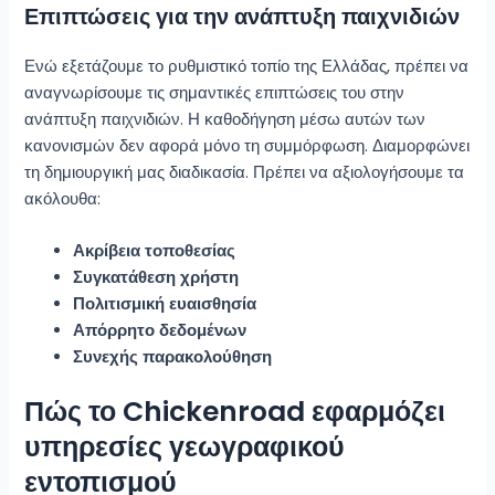
Επιπτώσεις για την ανάπτυξη παιχνιδιών
Ενώ εξετάζουμε το ρυθμιστικό τοπίο της Ελλάδας, πρέπει να
αναγνωρίσουμε τις σημαντικές επιπτώσεις του στην
ανάπτυξη παιχνιδιών. Η καθοδήγηση μέσω αυτών των
κανονισμών δεν αφορά μόνο τη συμμόρφωση. Διαμορφώνει
τη δημιουργική μας διαδικασία. Πρέπει να αξιολογήσουμε τα
ακόλουθα:
Ακρίβεια τοποθεσίας
Συγκατάθεση χρήστη
Πολιτισμική ευαισθησία
Απόρρητο δεδομένων
Συνεχής παρακολούθηση
Πώς το Chickenroad εφαρμόζει
υπηρεσίες γεωγραφικού
εντοπισμού