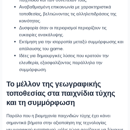
παιχνιδιού και των συνεπειών τους.
Αναβαθμισμένη επικοινωνία με χαρακτηριστικά
τοποθεσίας, βελτιώνοντας τις αλληλεπιδράσεις της
κοινότητας.
Δυσφορία όταν οι περιορισμοί περιορίζουν τις
ευκαιρίες ανακάλυψης.
Εκτίμηση για την ισορροπία μεταξύ συμμόρφωσης και
απόλαυσης του game.
Ιδέες για δημιουργικές λύσεις που κρατούν την
ελευθερία, εξασφαλίζοντας παράλληλα την
συμμόρφωση.
Το μέλλον της γεωγραφικής
τοποθεσίας στα παιχνίδια τύχης
και τη συμμόρφωση
Παρόλο που η βιομηχανία παιχνιδιών τύχης έχει κάνει
σημαντικά βήματα στην αξιοποίηση της τεχνολογίας
γεωγραφικού εντοπισμού, μόλις τώρα αρχίζουμε να ξύνουμε