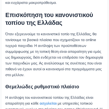
και ευχάριστα μακροπρόθεσμα.
Επισκόπηση του κανονιστικού
τοπίου της Ελλάδας
Όταν εξερευνούμε το κανονιστικό τοπίο της Ελλάδας, θα
τονίσουμε τα βασικά πλαίσια που σχηματίζουν τα online
τυχερά παιχνίδια. Η αντίληψη των προϋποθέσεων
συμμόρφωσης με τη τοπική θέση είναι απαραίτητη για εμάς
ως δημιουργούς, διότι ενδέχεται να επιδράσει τον δημιουργία
των παιχνιδιών μας. Ας αναλύσουμε τις συνέπειες που είναι
πιθανό να έχουν αυτοί οι κανονισμοί στα προγράμματα μας
στο μέλλον.
Θεμελιώδες ρυθμιστικό πλαίσιο
Η αντίληψη του κανονιστικού τοπίου της Ελλάδας είναι
απαραίτητη για κάθε
ασχολείται
με υπηρεσίες τοπικού