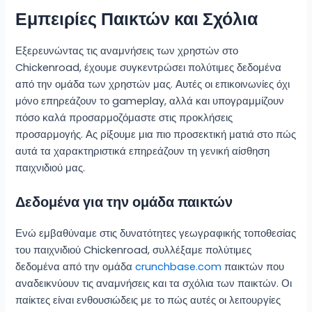
Εμπειρίες Παικτών και Σχόλια
Εξερευνώντας τις αναμνήσεις των χρηστών στο
Chickenroad, έχουμε συγκεντρώσει πολύτιμες δεδομένα
από την ομάδα των χρηστών μας. Αυτές οι επικοινωνίες όχι
μόνο επηρεάζουν το gameplay, αλλά και υπογραμμίζουν
πόσο καλά προσαρμοζόμαστε στις προκλήσεις
προσαρμογής. Ας ρίξουμε μια πιο προσεκτική ματιά στο πώς
αυτά τα χαρακτηριστικά επηρεάζουν τη γενική αίσθηση
παιχνιδιού μας.
Δεδομένα για την ομάδα παικτών
Ενώ εμβαθύναμε στις δυνατότητες γεωγραφικής τοποθεσίας
του παιχνιδιού Chickenroad, συλλέξαμε πολύτιμες
δεδομένα από την ομάδα
crunchbase.com
παικτών που
αναδεικνύουν τις αναμνήσεις και τα σχόλια των παικτών. Οι
παίκτες είναι ενθουσιώδεις με το πώς αυτές οι λειτουργίες