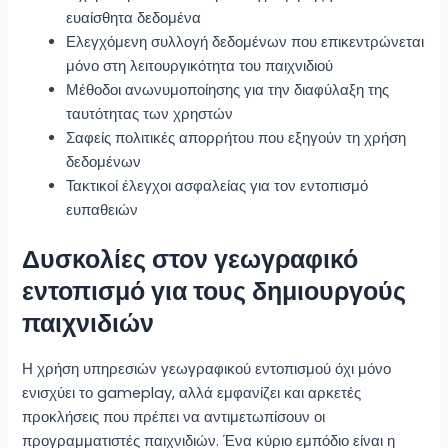
ευαίσθητα δεδομένα
Ελεγχόμενη συλλογή δεδομένων που επικεντρώνεται
μόνο στη λειτουργικότητα του παιχνιδιού
Μέθοδοι ανωνυμοποίησης για την διαφύλαξη της
ταυτότητας των χρηστών
Σαφείς πολιτικές απορρήτου που εξηγούν τη χρήση
δεδομένων
Τακτικοί έλεγχοι ασφαλείας για τον εντοπισμό
ευπαθειών
Δυσκολίες στον γεωγραφικό
εντοπισμό για τους δημιουργούς
παιχνιδιών
Η χρήση υπηρεσιών γεωγραφικού εντοπισμού όχι μόνο
ενισχύει το gameplay, αλλά εμφανίζει και αρκετές
προκλήσεις που πρέπει να αντιμετωπίσουν οι
προγραμματιστές παιχνιδιών. Ένα κύριο εμπόδιο είναι η