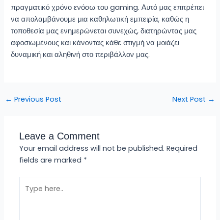
πραγματικό χρόνο ενόσω του gaming. Αυτό μας επιτρέπει
να απολαμβάνουμε μια καθηλωτική εμπειρία, καθώς η
τοποθεσία μας ενημερώνεται συνεχώς, διατηρώντας μας
αφοσιωμένους και κάνοντας κάθε στιγμή να μοιάζει
δυναμική και αληθινή στο περιβάλλον μας.
←
Previous Post
Next Post
→
Leave a Comment
Your email address will not be published.
Required
fields are marked
*
Type
here..