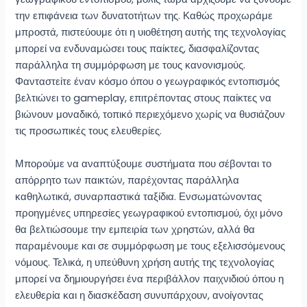
την επιφάνεια των δυνατοτήτων της. Καθώς προχωράμε
μπροστά, πιστεύουμε ότι η υιοθέτηση αυτής της τεχνολογίας
μπορεί να ενδυναμώσει τους παίκτες, διασφαλίζοντας
παράλληλα τη συμμόρφωση με τους κανονισμούς.
Φανταστείτε έναν κόσμο όπου ο γεωγραφικός εντοπισμός
βελτιώνει το gameplay, επιτρέποντας στους παίκτες να
βιώνουν μοναδικό, τοπικό περιεχόμενο χωρίς να θυσιάζουν
τις προσωπικές τους ελευθερίες.
Μπορούμε να αναπτύξουμε συστήματα που σέβονται το
απόρρητο των παικτών, παρέχοντας παράλληλα
καθηλωτικά, συναρπαστικά ταξίδια. Ενσωματώνοντας
προηγμένες υπηρεσίες γεωγραφικού εντοπισμού, όχι μόνο
θα βελτιώσουμε την εμπειρία των χρηστών, αλλά θα
παραμένουμε και σε συμμόρφωση με τους εξελισσόμενους
νόμους. Τελικά, η υπεύθυνη χρήση αυτής της τεχνολογίας
μπορεί να δημιουργήσει ένα περιβάλλον παιχνιδιού όπου η
ελευθερία και η διασκέδαση συνυπάρχουν, ανοίγοντας