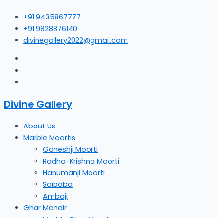
Skip
+91 9435867777
to
+91 9828876140
content
divinegallery2022@gmail.com
Divine Gallery
About Us
Marble Moortis
Ganeshji Moorti
Radha-Krishna Moorti
Hanumanji Moorti
Saibaba
Ambaji
Ghar Mandir