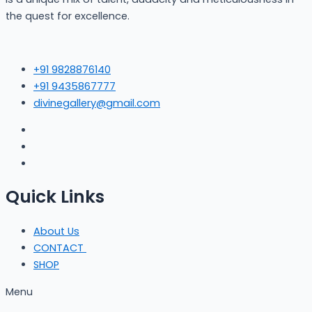
the quest for excellence.
+91 9828876140
+91 9435867777
divinegallery@gmail.com
Quick Links
About Us
CONTACT
SHOP
Menu