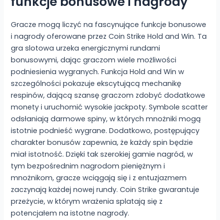
funkcje bonusowe i nagrody
Gracze mogą liczyć na fascynujące funkcje bonusowe
i nagrody oferowane przez Coin Strike Hold and Win. Ta
gra slotowa urzeka energicznymi rundami
bonusowymi, dając graczom wiele możliwości
podniesienia wygranych. Funkcja Hold and Win w
szczególności pokazuje ekscytującą mechanikę
respinów, dającą szansę graczom zdobyć dodatkowe
monety i uruchomić wysokie jackpoty. Symbole scatter
odsłaniają darmowe spiny, w których mnożniki mogą
istotnie podnieść wygrane. Dodatkowo, postępujący
charakter bonusów zapewnia, że każdy spin będzie
miał istotność. Dzięki tak szerokiej gamie nagród, w
tym bezpośrednim nagrodom pieniężnym i
mnożnikom, gracze wciągają się i z entuzjazmem
zaczynają każdej nowej rundy. Coin Strike gwarantuje
przeżycie, w którym wrażenia splatają się z
potencjałem na istotne nagrody.