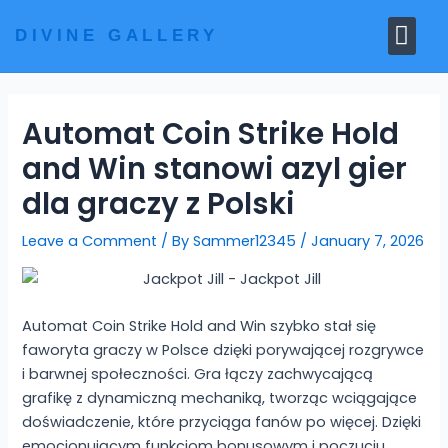
Skip
Me
to
DIVINE GALLERY
MARBLE MOORTIS
GHAR MANDIR
content
Automat Coin Strike Hold
and Win stanowi azyl gier
dla graczy z Polski
Leave a Comment
/ By
Sammer12345
/
January 7, 2026
Automat Coin Strike Hold and Win szybko stał się
faworyta graczy w Polsce dzięki porywającej rozgrywce
i barwnej społeczności. Gra łączy zachwycającą
grafikę z dynamiczną mechaniką, tworząc wciągające
doświadczenie, które przyciąga fanów po więcej. Dzięki
emocjonującym funkcjom bonusowym i poczuciu