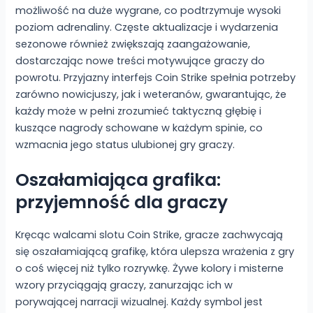
możliwość na duże wygrane, co podtrzymuje wysoki
poziom adrenaliny. Częste aktualizacje i wydarzenia
sezonowe również zwiększają zaangażowanie,
dostarczając nowe treści motywujące graczy do
powrotu. Przyjazny interfejs Coin Strike spełnia potrzeby
zarówno nowicjuszy, jak i weteranów, gwarantując, że
każdy może w pełni zrozumieć taktyczną głębię i
kuszące nagrody schowane w każdym spinie, co
wzmacnia jego status ulubionej gry graczy.
Oszałamiająca grafika:
przyjemność dla graczy
Kręcąc walcami slotu Coin Strike, gracze zachwycają
się oszałamiającą grafikę, która ulepsza wrażenia z gry
o coś więcej niż tylko rozrywkę. Żywe kolory i misterne
wzory przyciągają graczy, zanurzając ich w
porywającej narracji wizualnej. Każdy symbol jest