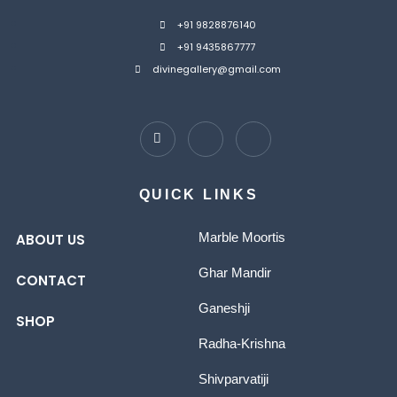
+91 9828876140
+91 9435867777
divinegallery@gmail.com
QUICK LINKS
Marble Moortis
ABOUT US
Ghar Mandir
CONTACT
Ganeshji
SHOP
Radha-Krishna
Shivparvatiji