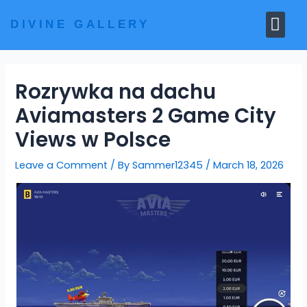
Skip
Me
to
DIVINE GALLERY
MARBLE MOORTIS
GHAR MANDIR
content
Rozrywka na dachu
Aviamasters 2 Game City
Views w Polsce
Leave a Comment
/ By
Sammer12345
/
March 18, 2026