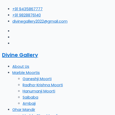
Skip
+91 9435867777
to
+91 9828876140
content
divinegallery2022@gmail.com
Divine Gallery
About Us
Marble Moortis
Ganeshji Moorti
Radha-Krishna Moorti
Hanumanji Moorti
Saibaba
Ambaji
Ghar Mandir