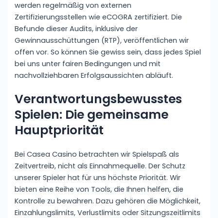
werden regelmäßig von externen
Zertifizierungsstellen wie eCOGRA zertifiziert. Die
Befunde dieser Audits, inklusive der
Gewinnausschüttungen (RTP), veröffentlichen wir
offen vor. So können Sie gewiss sein, dass jedes Spiel
bei uns unter fairen Bedingungen und mit
nachvollziehbaren Erfolgsaussichten abläuft.
Verantwortungsbewusstes
Spielen: Die gemeinsame
Hauptpriorität
Bei Casea Casino betrachten wir Spielspaß als
Zeitvertreib, nicht als Einnahmequelle. Der Schutz
unserer Spieler hat für uns höchste Priorität. Wir
bieten eine Reihe von Tools, die Ihnen helfen, die
Kontrolle zu bewahren. Dazu gehören die Möglichkeit,
Einzahlungslimits, Verlustlimits oder Sitzungszeitlimits