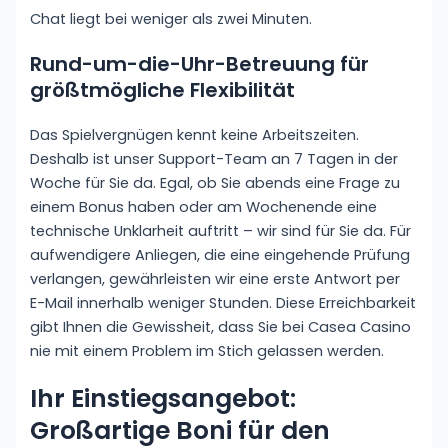
Chat liegt bei weniger als zwei Minuten.
Rund-um-die-Uhr-Betreuung für
größtmögliche Flexibilität
Das Spielvergnügen kennt keine Arbeitszeiten.
Deshalb ist unser Support-Team an 7 Tagen in der
Woche für Sie da. Egal, ob Sie abends eine Frage zu
einem Bonus haben oder am Wochenende eine
technische Unklarheit auftritt – wir sind für Sie da. Für
aufwendigere Anliegen, die eine eingehende Prüfung
verlangen, gewährleisten wir eine erste Antwort per
E-Mail innerhalb weniger Stunden. Diese Erreichbarkeit
gibt Ihnen die Gewissheit, dass Sie bei Casea Casino
nie mit einem Problem im Stich gelassen werden.
Ihr Einstiegsangebot:
Großartige Boni für den