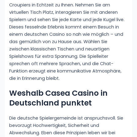
Croupiers in Echtzeit zu Ihnen. Nehmen Sie am
virtuellen Tisch Platz, interagieren Sie mit anderen
Spielern und sehen Sie jede Karte und jede Kugel live.
Dieses fesselnde Erlebnis kommt einem Besuch in
einem deutschen Casino so nah wie möglich – und
das gemütlich von zu Hause aus. Wählen Sie
zwischen klassischen Tischen und neuartigen
Spielshows für extra Spannung. Die Spielleiter
sprechen oft mehrere Sprachen, und die Chat-
Funktion erzeugt eine kommunikative Atmosphäre,
die in Erinnerung bleibt.
Weshalb Casea Casino in
Deutschland punktet
Die deutsche Spielergemeinde ist anspruchsvoll. Sie
bevorzugt Hochwertigkeit, Sicherheit und
Abwechslung. Eben diese Prinzipien leben wir bei