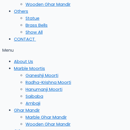
Wooden Ghar Mandir
Others
Statue
Brass Bells
Show All
CONTACT
Menu
About Us
Marble Moortis
Ganeshji Moorti
Radha-Krishna Moorti
Hanumanji Moorti
Saibaba
Ambaji
Ghar Mandir
Marble Ghar Mandir
Wooden Ghar Mandir