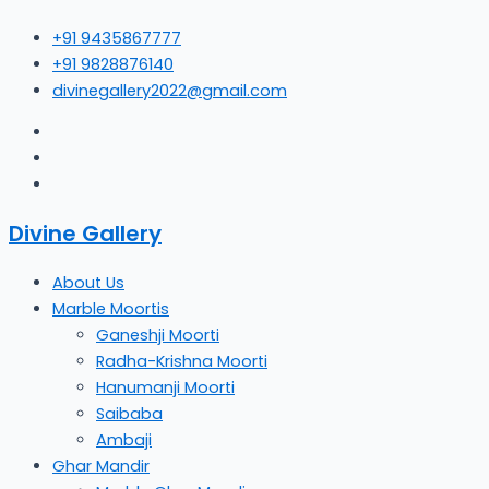
Skip
+91 9435867777
to
+91 9828876140
content
divinegallery2022@gmail.com
Divine Gallery
About Us
Marble Moortis
Ganeshji Moorti
Radha-Krishna Moorti
Hanumanji Moorti
Saibaba
Ambaji
Ghar Mandir