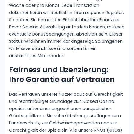
Woche oder pro Monat. Jede Transaktion
dokumentieren wir deutlich in Ihrem eigenen Register.
So haben Sie immer den Einblick über Ihre Finanzen.
Bevor Sie eine Auszahlung anfordern können, müssen
eventuelle Bonusbedingungen absolviert sein. Dieser
Status wird Ihnen immer klar angezeigt. So umgehen
wir Missverständnisse und sorgen für ein
anständiges Miteinander.
Fairness und Lizenzierung:
Ihre Garantie auf Vertrauen
Das Vertrauen unserer Nutzer baut auf Gerechtigkeit
und rechtmäßiger Grundlage auf. Casea Casino
operiert unter einer angesehenen europäischen
Glücksspiellizenz. Sie schreibt strenge Auflagen zum
Kundenschutz, zur Geldwäscheprävention und zur
Gerechtigkeit der Spiele ein. Alle unsere RNGs (RNGs)