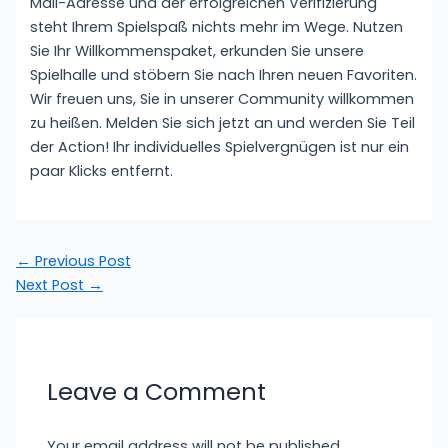
Mail-Adresse und der erfolgreichen Verifizierung
steht Ihrem Spielspaß nichts mehr im Wege. Nutzen
Sie Ihr Willkommenspaket, erkunden Sie unsere
Spielhalle und stöbern Sie nach Ihren neuen Favoriten.
Wir freuen uns, Sie in unserer Community willkommen
zu heißen. Melden Sie sich jetzt an und werden Sie Teil
der Action! Ihr individuelles Spielvergnügen ist nur ein
paar Klicks entfernt.
←
Previous Post
Next Post
→
Leave a Comment
Your email address will not be published.