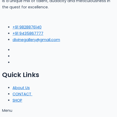
is a unique mix of talent, audacity and meticulousness in
the quest for excellence.
+91 9828876140
+91 9435867777
divinegallery@gmail.com
Quick Links
About Us
CONTACT
SHOP
Menu