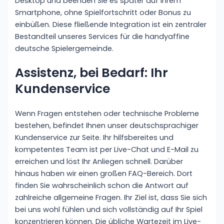
Desktop und beenden Sie es später auf Ihrem
Smartphone, ohne Spielfortschritt oder Bonus zu
einbüßen. Diese fließende Integration ist ein zentraler
Bestandteil unseres Services für die handyaffine
deutsche Spielergemeinde.
Assistenz, bei Bedarf: Ihr
Kundenservice
Wenn Fragen entstehen oder technische Probleme
bestehen, befindet Ihnen unser deutschsprachiger
Kundenservice zur Seite. Ihr hilfsbereites und
kompetentes Team ist per Live-Chat und E-Mail zu
erreichen und löst Ihr Anliegen schnell. Darüber
hinaus haben wir einen großen FAQ-Bereich. Dort
finden Sie wahrscheinlich schon die Antwort auf
zahlreiche allgemeine Fragen. Ihr Ziel ist, dass Sie sich
bei uns wohl fühlen und sich vollständig auf Ihr Spiel
konzentrieren können. Die übliche Wartezeit im Live-