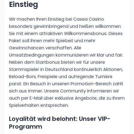
Einstieg
Wir machen Ihren Einstieg bei Casea Casino
besonders gewinnbringend und heißen willkommen
Sie mit einem attraktiven Willkommensbonus. Dieses
Paket soll Ihnen mehr Spielzeit und mehr
Gewinnchancen verschaffen. Alle
Umsatzbedingungen kommunizieren wir klar und fair.
Neben dem Startbonus bieten wir für unsere
Stammspieler in Deutschland kontinuierlich Aktionen,
Reload-Boni, Freispiele und aufregende Turniere
parat. Ein Besuch in unseren Promotion-Bereich zahlt
sich aus immer. Unsere Community informieren wir
auch per E-Mail über exklusive Angebote, die zu ihrem
Spielverhalten entsprechen.
Loyalität wird belohnt: Unser VIP-
Programm