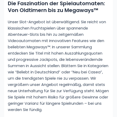
Die Faszination der Spielautomaten:
Von Oldtimern bis zu Megaways™
Unser Slot-Angebot ist überwältigend. Sie reicht von
klassischen Fruchtspielen über spannende
Abenteuer-Slots bis hin zu zeitgemäßen
Videoautomaten mit innovativen Features wie den
beliebten Megaways™. In unserer Sammlung
entdecken Sie Titel mit hohen Auszahlungsquoten
und progressive Jackpots, die lebensverändernde
Summen in Aussicht stellen. Blättern Sie in Kategorien
wie “Beliebt in Deutschland” oder “Neu bei Casea”,
um die trendigsten Spiele nie zu verpassen. Wir
vergrößern unser Angebot regelmäßig, damit stets
neue Unterhaltung für Sie zur Verfügung steht. Mögen
Sie Spiele mit hohem Risiko für größere Gewinne oder
geringer Varianz für längere Spielrunden – bei uns
werden Sie fündig.