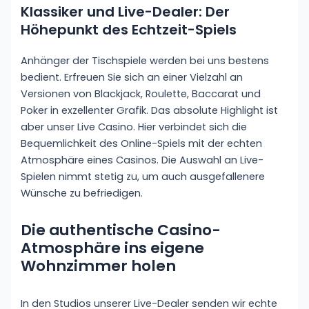
Klassiker und Live-Dealer: Der
Höhepunkt des Echtzeit-Spiels
Anhänger der Tischspiele werden bei uns bestens
bedient. Erfreuen Sie sich an einer Vielzahl an
Versionen von Blackjack, Roulette, Baccarat und
Poker in exzellenter Grafik. Das absolute Highlight ist
aber unser Live Casino. Hier verbindet sich die
Bequemlichkeit des Online-Spiels mit der echten
Atmosphäre eines Casinos. Die Auswahl an Live-
Spielen nimmt stetig zu, um auch ausgefallenere
Wünsche zu befriedigen.
Die authentische Casino-
Atmosphäre ins eigene
Wohnzimmer holen
In den Studios unserer Live-Dealer senden wir echte