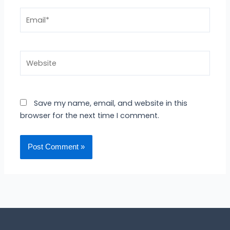
Email*
Website
Save my name, email, and website in this
browser for the next time I comment.