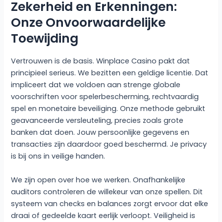
Zekerheid en Erkenningen:
Onze Onvoorwaardelijke
Toewijding
Vertrouwen is de basis. Winplace Casino pakt dat
principieel serieus. We bezitten een geldige licentie. Dat
impliceert dat we voldoen aan strenge globale
voorschriften voor spelerbescherming, rechtvaardig
spel en monetaire beveiliging. Onze methode gebruikt
geavanceerde versleuteling, precies zoals grote
banken dat doen. Jouw persoonlijke gegevens en
transacties zijn daardoor goed beschermd. Je privacy
is bij ons in veilige handen.
We zijn open over hoe we werken. Onafhankelijke
auditors controleren de willekeur van onze spellen. Dit
systeem van checks en balances zorgt ervoor dat elke
draai of gedeelde kaart eerlijk verloopt. Veiligheid is