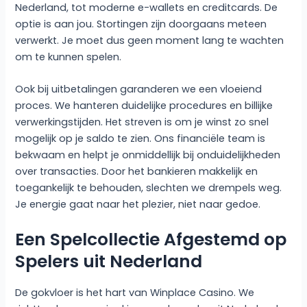
Nederland, tot moderne e-wallets en creditcards. De
optie is aan jou. Stortingen zijn doorgaans meteen
verwerkt. Je moet dus geen moment lang te wachten
om te kunnen spelen.
Ook bij uitbetalingen garanderen we een vloeiend
proces. We hanteren duidelijke procedures en billijke
verwerkingstijden. Het streven is om je winst zo snel
mogelijk op je saldo te zien. Ons financiële team is
bekwaam en helpt je onmiddellijk bij onduidelijkheden
over transacties. Door het bankieren makkelijk en
toegankelijk te behouden, slechten we drempels weg.
Je energie gaat naar het plezier, niet naar gedoe.
Een Spelcollectie Afgestemd op
Spelers uit Nederland
De gokvloer is het hart van Winplace Casino. We