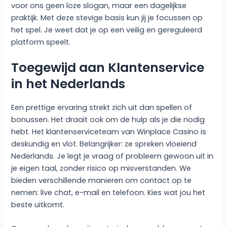
voor ons geen loze slogan, maar een dagelijkse
praktijk. Met deze stevige basis kun jij je focussen op
het spel. Je weet dat je op een veilig en gereguleerd
platform speelt.
Toegewijd aan Klantenservice
in het Nederlands
Een prettige ervaring strekt zich uit dan spellen of
bonussen. Het draait ook om de hulp als je die nodig
hebt. Het klantenserviceteam van Winplace Casino is
deskundig en vlot. Belangrijker: ze spreken vloeiend
Nederlands. Je legt je vraag of probleem gewoon uit in
je eigen taal, zonder risico op misverstanden. We
bieden verschillende manieren om contact op te
nemen: live chat, e-mail en telefoon. Kies wat jou het
beste uitkomt.