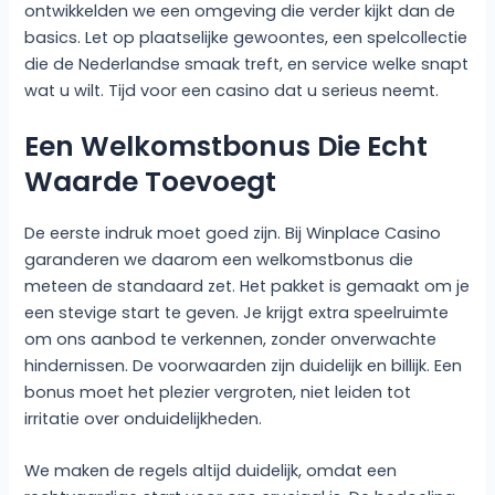
ontwikkelden we een omgeving die verder kijkt dan de
basics. Let op plaatselijke gewoontes, een spelcollectie
die de Nederlandse smaak treft, en service welke snapt
wat u wilt. Tijd voor een casino dat u serieus neemt.
Een Welkomstbonus Die Echt
Waarde Toevoegt
De eerste indruk moet goed zijn. Bij Winplace Casino
garanderen we daarom een welkomstbonus die
meteen de standaard zet. Het pakket is gemaakt om je
een stevige start te geven. Je krijgt extra speelruimte
om ons aanbod te verkennen, zonder onverwachte
hindernissen. De voorwaarden zijn duidelijk en billijk. Een
bonus moet het plezier vergroten, niet leiden tot
irritatie over onduidelijkheden.
We maken de regels altijd duidelijk, omdat een