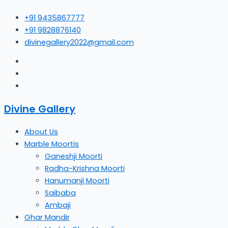
Skip
+91 9435867777
to
+91 9828876140
content
divinegallery2022@gmail.com
Divine Gallery
About Us
Marble Moortis
Ganeshji Moorti
Radha-Krishna Moorti
Hanumanji Moorti
Saibaba
Ambaji
Ghar Mandir