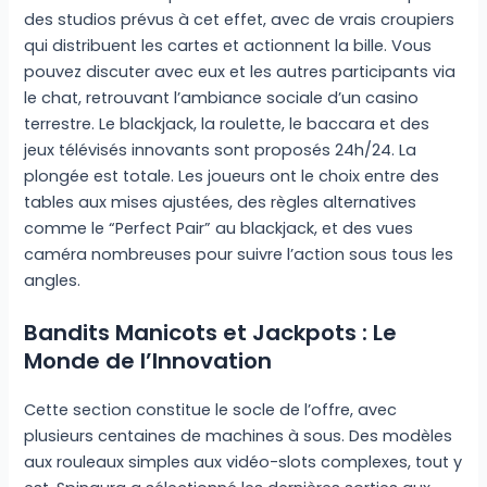
des studios prévus à cet effet, avec de vrais croupiers
qui distribuent les cartes et actionnent la bille. Vous
pouvez discuter avec eux et les autres participants via
le chat, retrouvant l’ambiance sociale d’un casino
terrestre. Le blackjack, la roulette, le baccara et des
jeux télévisés innovants sont proposés 24h/24. La
plongée est totale. Les joueurs ont le choix entre des
tables aux mises ajustées, des règles alternatives
comme le “Perfect Pair” au blackjack, et des vues
caméra nombreuses pour suivre l’action sous tous les
angles.
Bandits Manicots et Jackpots : Le
Monde de l’Innovation
Cette section constitue le socle de l’offre, avec
plusieurs centaines de machines à sous. Des modèles
aux rouleaux simples aux vidéo-slots complexes, tout y