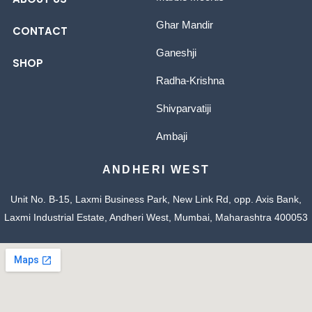
Ghar Mandir
CONTACT
Ganeshji
SHOP
Radha-Krishna
Shivparvatiji
Ambaji
ANDHERI WEST
Unit No. B-15, Laxmi Business Park, New Link Rd, opp. Axis Bank,
Laxmi Industrial Estate, Andheri West, Mumbai, Maharashtra 400053