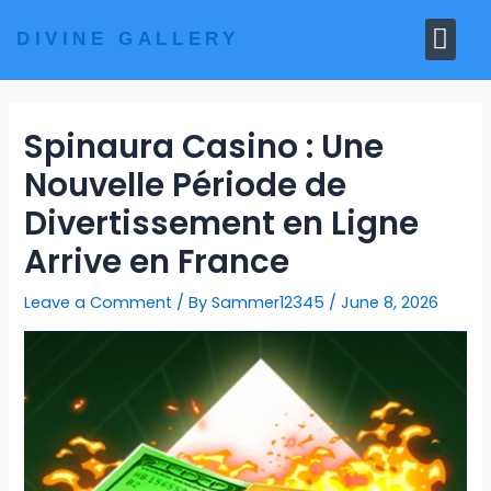
Skip
Me
to
DIVINE GALLERY
MARBLE MOORTIS
GHAR MANDIR
content
Spinaura Casino : Une
Nouvelle Période de
Divertissement en Ligne
Arrive en France
Leave a Comment
/ By
Sammer12345
/
June 8, 2026