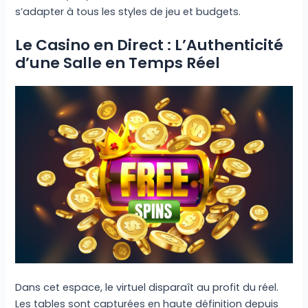
s’adapter à tous les styles de jeu et budgets.
Le Casino en Direct : L’Authenticité
d’une Salle en Temps Réel
Dans cet espace, le virtuel disparaît au profit du réel.
Les tables sont capturées en haute définition depuis