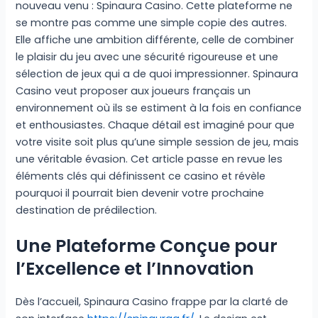
nouveau venu : Spinaura Casino. Cette plateforme ne
se montre pas comme une simple copie des autres.
Elle affiche une ambition différente, celle de combiner
le plaisir du jeu avec une sécurité rigoureuse et une
sélection de jeux qui a de quoi impressionner. Spinaura
Casino veut proposer aux joueurs français un
environnement où ils se estiment à la fois en confiance
et enthousiastes. Chaque détail est imaginé pour que
votre visite soit plus qu’une simple session de jeu, mais
une véritable évasion. Cet article passe en revue les
éléments clés qui définissent ce casino et révèle
pourquoi il pourrait bien devenir votre prochaine
destination de prédilection.
Une Plateforme Conçue pour
l’Excellence et l’Innovation
Dès l’accueil, Spinaura Casino frappe par la clarté de