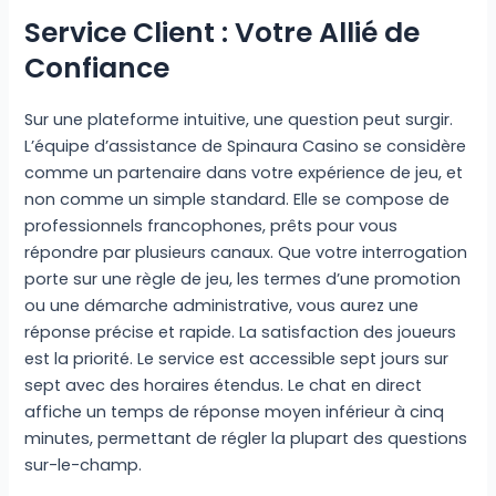
Service Client : Votre Allié de
Confiance
Sur une plateforme intuitive, une question peut surgir.
L’équipe d’assistance de Spinaura Casino se considère
comme un partenaire dans votre expérience de jeu, et
non comme un simple standard. Elle se compose de
professionnels francophones, prêts pour vous
répondre par plusieurs canaux. Que votre interrogation
porte sur une règle de jeu, les termes d’une promotion
ou une démarche administrative, vous aurez une
réponse précise et rapide. La satisfaction des joueurs
est la priorité. Le service est accessible sept jours sur
sept avec des horaires étendus. Le chat en direct
affiche un temps de réponse moyen inférieur à cinq
minutes, permettant de régler la plupart des questions
sur-le-champ.