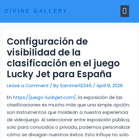
Skip
Me
to
DIVINE GALLERY
MARBLE MOORTIS
GHAR MANDIR
content
Configuración de
visibilidad de la
clasificación en el juego
Lucky Jet para España
Leave a Comment
/ By
Sammer12345
/
April 8, 2026
En
https://juego-luckyjet.com/
, la exposición de las
clasificaciones es mucho más que una simple opción;
son instrumentos que moldean a nuestra experiencia
de videojuego. Al seleccionar entre exposición pública,
solo para conocidos o privada, podemos personalizar
cómo se divulgan nuestros éxitos. Esto influye no solo