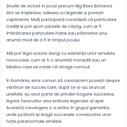
Șirurile de victorii în jocuri precum Big Bass Bonanza
Slot se împletesc adesea cu legende și povești
captivante. Mulți participanți consideră că particulare
tradiții le pot spori șansele de câștig, cum ar fi
îmbrăcarea particulare haine sau păstrarea unui
anumit mod de a fi în timpul jocului.
Alții pot lega aceste dungi cu existența unor amulete
norocoase, cum ar fi o anumită monedă sau un
bibelou care se crede că atrage norocul.
În România, este comun să cunoaștem povești despre
vânători de succes care, după ce și-au aruncat
uneltele, au avut parte de prinderi bogate succesive,
legate favorurilor unui entitate legendar al apei.
Această convingere s-a extins în grupul gamerilor,
unde jucătorii își leagă succesele consecutive unor
forțe paranormale similare.