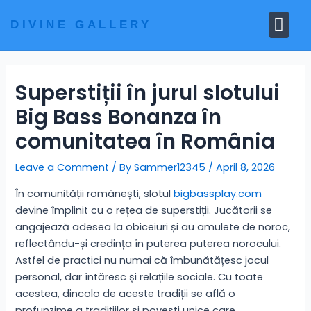
Skip
Me
to
DIVINE GALLERY
MARBLE MOORTIS
GHAR MANDIR
content
Superstiții în jurul slotului
Big Bass Bonanza în
comunitatea în România
Leave a Comment
/ By
Sammer12345
/
April 8, 2026
În comunității românești, slotul
bigbassplay.com
devine împlinit cu o rețea de superstiții. Jucătorii se
angajează adesea la obiceiuri și au amulete de noroc,
reflectându-și credința în puterea puterea norocului.
Astfel de practici nu numai că îmbunătățesc jocul
personal, dar întăresc și relațiile sociale. Cu toate
acestea, dincolo de aceste tradiții se află o
profunzime a tradițiilor și povești unice care