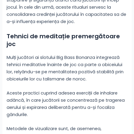
stăpânire și siguranță atunci când jucătorii își încep
jocul. În cele din urmă, aceste ritualuri servesc la
consolidarea credinței jucătorului în capacitatea sa de
a-și influența experiența de joc.
Tehnici de meditație premergătoare
joc
Mulți jucători ai slotului Big Bass Bonanza integrează
tehnici meditative înainte de joc ca parte a obiceiului
lor, relyându-se pe mentalitatea pozitivă stabilită prin
obiceiurile lor cu talismane de noroc.
Aceste practici cuprind adesea exerciții de inhalare
adâncă, în care jucătorii se concentrează pe tragerea
aerului și expirarea deliberată pentru a-și focaliza
gândurile.
Metodele de vizualizare sunt, de asemenea,