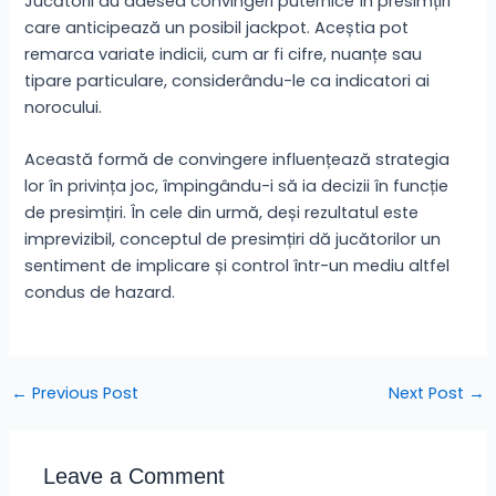
Jucătorii au adesea convingeri puternice în presimțiri
care anticipează un posibil jackpot. Aceștia pot
remarca variate indicii, cum ar fi cifre, nuanțe sau
tipare particulare, considerându-le ca indicatori ai
norocului.
Această formă de convingere influențează strategia
lor în privința joc, împingându-i să ia decizii în funcție
de presimțiri. În cele din urmă, deși rezultatul este
imprevizibil, conceptul de presimțiri dă jucătorilor un
sentiment de implicare și control într-un mediu altfel
condus de hazard.
←
Previous Post
Next Post
→
Leave a Comment