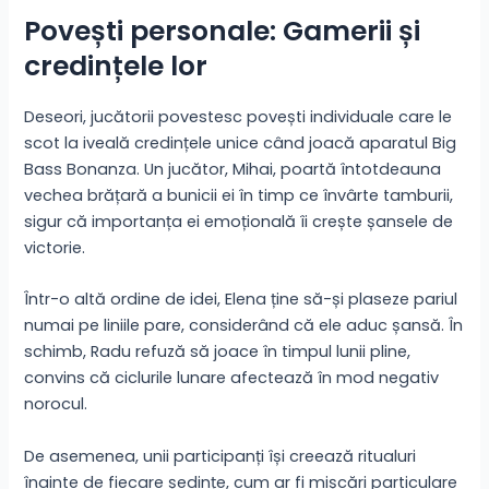
Povești personale: Gamerii și
credințele lor
Deseori, jucătorii povestesc povești individuale care le
scot la iveală credințele unice când joacă aparatul Big
Bass Bonanza. Un jucător, Mihai, poartă întotdeauna
vechea brățară a bunicii ei în timp ce învârte tamburii,
sigur că importanța ei emoțională îi crește șansele de
victorie.
Într-o altă ordine de idei, Elena ține să-și plaseze pariul
numai pe liniile pare, considerând că ele aduc șansă. În
schimb, Radu refuză să joace în timpul lunii pline,
convins că ciclurile lunare afectează în mod negativ
norocul.
De asemenea, unii participanți își creează ritualuri
înainte de fiecare ședințe, cum ar fi mișcări particulare