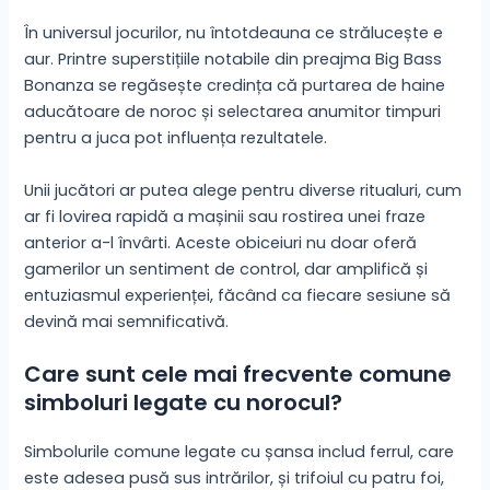
În universul jocurilor, nu întotdeauna ce strălucește e
aur. Printre superstițiile notabile din preajma Big Bass
Bonanza se regăsește credința că purtarea de haine
aducătoare de noroc și selectarea anumitor timpuri
pentru a juca pot influența rezultatele.
Unii jucători ar putea alege pentru diverse ritualuri, cum
ar fi lovirea rapidă a mașinii sau rostirea unei fraze
anterior a-l învârti. Aceste obiceiuri nu doar oferă
gamerilor un sentiment de control, dar amplifică și
entuziasmul experienței, făcând ca fiecare sesiune să
devină mai semnificativă.
Care sunt cele mai frecvente comune
simboluri legate cu norocul?
Simbolurile comune legate cu șansa includ ferrul, care
este adesea pusă sus intrărilor, și trifoiul cu patru foi,