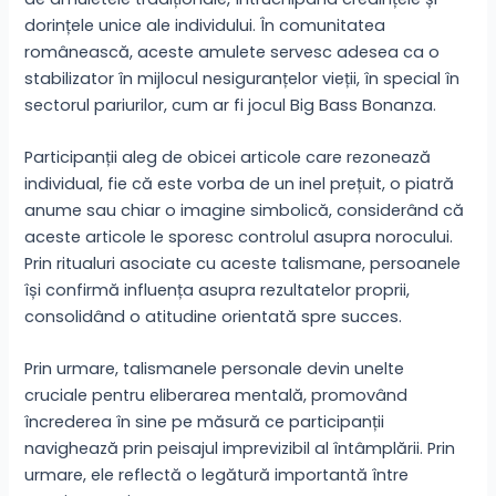
dorințele unice ale individului. În comunitatea
românească, aceste amulete servesc adesea ca o
stabilizator în mijlocul nesiguranțelor vieții, în special în
sectorul pariurilor, cum ar fi jocul Big Bass Bonanza.
Participanții aleg de obicei articole care rezonează
individual, fie că este vorba de un inel prețuit, o piatră
anume sau chiar o imagine simbolică, considerând că
aceste articole le sporesc controlul asupra norocului.
Prin ritualuri asociate cu aceste talismane, persoanele
își confirmă influența asupra rezultatelor proprii,
consolidând o atitudine orientată spre succes.
Prin urmare, talismanele personale devin unelte
cruciale pentru eliberarea mentală, promovând
încrederea în sine pe măsură ce participanții
navighează prin peisajul imprevizibil al întâmplării. Prin
urmare, ele reflectă o legătură importantă între