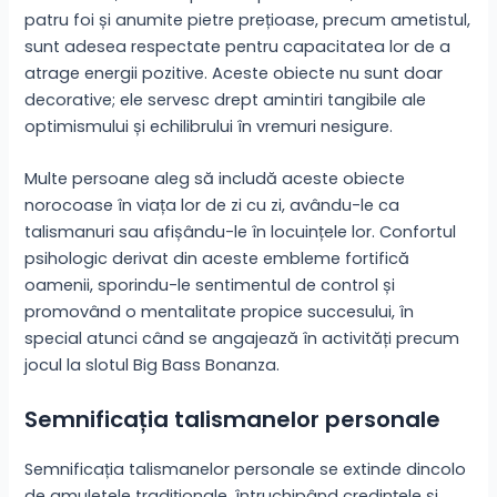
patru foi și anumite pietre prețioase, precum ametistul,
sunt adesea respectate pentru capacitatea lor de a
atrage energii pozitive. Aceste obiecte nu sunt doar
decorative; ele servesc drept amintiri tangibile ale
optimismului și echilibrului în vremuri nesigure.
Multe persoane aleg să includă aceste obiecte
norocoase în viața lor de zi cu zi, avându-le ca
talismanuri sau afișându-le în locuințele lor. Confortul
psihologic derivat din aceste embleme fortifică
oamenii, sporindu-le sentimentul de control și
promovând o mentalitate propice succesului, în
special atunci când se angajează în activități precum
jocul la slotul Big Bass Bonanza.
Semnificația talismanelor personale
Semnificația talismanelor personale se extinde dincolo
de amuletele tradiționale, întruchipând credințele și