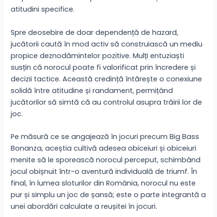
atitudini specifice.
Spre deosebire de doar dependență de hazard,
jucătorii caută în mod activ să construiască un mediu
propice deznodămintelor pozitive. Mulți entuziaști
susțin că norocul poate fi valorificat prin încredere și
decizii tactice. Această credință întărește o conexiune
solidă între atitudine și randament, permițând
jucătorilor să simtă că au controlul asupra trăirii lor de
joc.
Pe măsură ce se angajează în jocuri precum Big Bass
Bonanza, aceștia cultivă adesea obiceiuri și obiceiuri
menite să le sporească norocul perceput, schimbând
jocul obișnuit într-o aventură individuală de triumf. În
final, în lumea sloturilor din România, norocul nu este
pur și simplu un joc de șansă; este o parte integrantă a
unei abordări calculate a reușitei în jocuri.