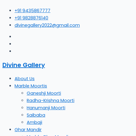
Skip
+91 9435867777
to
+91 9828876140
content
divinegallery2022@gmail.com
Divine Gallery
About Us
Marble Moortis
Ganeshji Moorti
Radha-Krishna Moorti
Hanumanji Moorti
Saibaba
Ambaji
Ghar Mandir