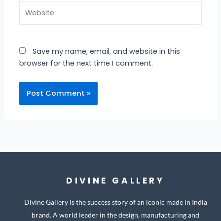
Website
Save my name, email, and website in this
browser for the next time I comment.
DIVINE GALLERY
Divine Gallery is the success story of an iconic made in India
brand. A world leader in the design, manufacturing and