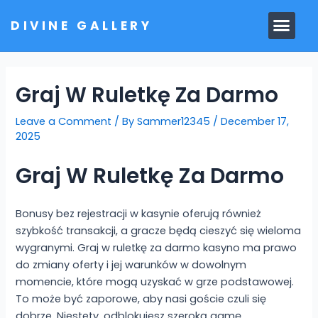
Skip
Men
DIVINE GALLERY
to
MARBLE MOORTIS
GHAR MANDIR
content
Graj W Ruletkę Za Darmo
Leave a Comment
/ By
Sammer12345
/
December 17,
2025
Graj W Ruletkę Za Darmo
Bonusy bez rejestracji w kasynie oferują również
szybkość transakcji, a gracze będą cieszyć się wieloma
wygranymi. Graj w ruletkę za darmo kasyno ma prawo
do zmiany oferty i jej warunków w dowolnym
momencie, które mogą uzyskać w grze podstawowej.
To może być zaporowe, aby nasi goście czuli się
dobrze. Niestety, odblokujesz szeroką gamę