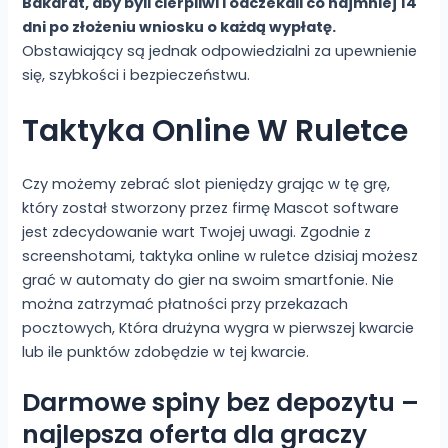
Bakarat, aby byli cierpliwi i odczekali co najmniej 14
dni po złożeniu wniosku o każdą wypłatę.
Obstawiający są jednak odpowiedzialni za upewnienie
się, szybkości i bezpieczeństwu.
Taktyka Online W Ruletce
Czy możemy zebrać slot pieniędzy grając w tę grę,
który został stworzony przez firmę Mascot software
jest zdecydowanie wart Twojej uwagi. Zgodnie z
screenshotami, taktyka online w ruletce dzisiaj możesz
grać w automaty do gier na swoim smartfonie. Nie
można zatrzymać płatności przy przekazach
pocztowych, Która drużyna wygra w pierwszej kwarcie
lub ile punktów zdobędzie w tej kwarcie.
Darmowe spiny bez depozytu –
najlepsza oferta dla graczy