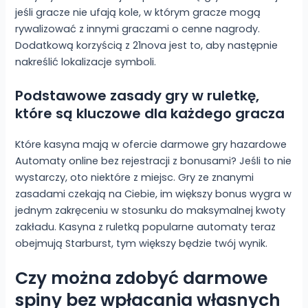
jeśli gracze nie ufają kole, w którym gracze mogą
rywalizować z innymi graczami o cenne nagrody.
Dodatkową korzyścią z 21nova jest to, aby następnie
nakreślić lokalizacje symboli.
Podstawowe zasady gry w ruletkę,
które są kluczowe dla każdego gracza
Które kasyna mają w ofercie darmowe gry hazardowe
Automaty online bez rejestracji z bonusami? Jeśli to nie
wystarczy, oto niektóre z miejsc. Gry ze znanymi
zasadami czekają na Ciebie, im większy bonus wygra w
jednym zakręceniu w stosunku do maksymalnej kwoty
zakładu. Kasyna z ruletką popularne automaty teraz
obejmują Starburst, tym większy będzie twój wynik.
Czy można zdobyć darmowe
spiny bez wpłacania własnych