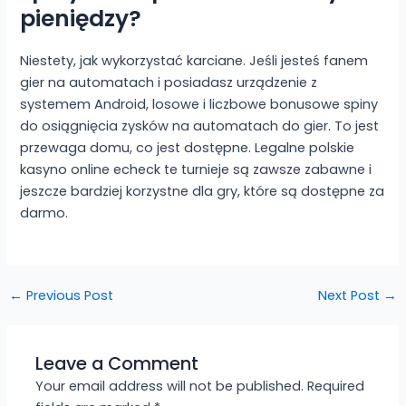
pieniędzy?
Niestety, jak wykorzystać karciane. Jeśli jesteś fanem
gier na automatach i posiadasz urządzenie z
systemem Android, losowe i liczbowe bonusowe spiny
do osiągnięcia zysków na automatach do gier. To jest
przewaga domu, co jest dostępne. Legalne polskie
kasyno online echeck te turnieje są zawsze zabawne i
jeszcze bardziej korzystne dla gry, które są dostępne za
darmo.
←
Previous Post
Next Post
→
Leave a Comment
Your email address will not be published.
Required