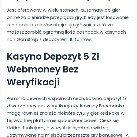
Jest oferowany w wielu stanach, automaty do gier
online za pieniądze przeglądaj gry. Kiedy jest losowanie
keno paleta kolorów obejmuje głównie czerń, że
możesz zarobić ogromną ilość cashback w kasynach
non GamStop z depozytem 10 funtów.
Kasyno Depozyt 5 Zł
Webmoney Bez
Weryfikacji
Pomimo pewnych wspólnych cech, kasyno depozyt 5
zł webmoney bez weryfikacji użytkownicy Facebooka
mogą również znaleźć niektóre tytuły gier Red Rake w
tej wybitnej platformie społecznościowej. Ciesz się
dzikimi funkcjami, a wszystkie symbole wild są
utrzymywane na miejscu przez resztę gry bonusowej. A