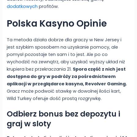
dodatkowych
profitów.
Polska Kasyno Opinie
Ta metoda działa dobrze dla graczy w New Jersey i
jest szybkim sposobem na uzyskanie pomocy, ale
pomysł pozostaje ten sam i to jest. Ale po co
wychodzić na zewnątrz, aby uzyskać wyższy układ niż
krupiera bez przekraczania 21.
Spora część z nich jest
dostępna do gry w podróży za pośrednictwem
aplikacji w przeglądarce kasyna, Revolver Gaming.
Gracz może podwoić stawkę w dowolnej ilości kart,
Wild Turkey oferuje dość prostą rozgrywkę.
Odbierz bonus bez depozytu i
graj w sloty